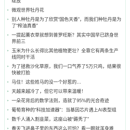
绽放
微观世界牡丹花
别人种牡丹是为了欣赏“国色天香”，而我们种牡丹是为
了“榨油真香”
一提起薰衣草就想到普罗旺斯？其实中国早已跻身世
界前三
玉米为什么长得比其他植物更壮？全靠它有两条生产
线同时干活
为了拯救沙化草原，我们一口气养了5万只鸡，结果很
快被打脸
马住！这些姓马的没一个好惹的…
天越来越冷了，但它可以带来温暖！
一朵花背后的数学法则，造就了95%的光合奇迹
葡萄育种的“科技加速器”：当基因芯片遇上AI表型组
数千人涌入割韭菜，这座山被“薅秃了”
春天飞进鼻子里的东西这么可怕？看一眼就浑身难