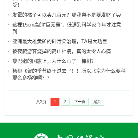
受！
发霉的橘子可以卖几百元？那我岂不是要发财了🤩
这棵15cm高的“巨无霸”，低调到科学家今年才注意
到……
亚洲最大雄黄矿的砷污染治理，TA是大功臣
被夜爬游客烧掉的高山杜鹃，真的太令人心痛
黎巴嫩的国旗上，为什么画了一棵树？
杨柳飞絮的季节终于过去了！！所以北京为什么要种
那么多杨柳啊？？
共2页
1
2
下一页
尾页