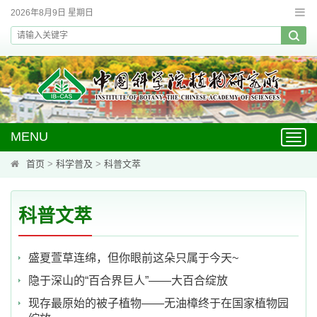
2026年8月9日 星期日
MENU
Toggl
navig
首页
>
科学普及
>
科普文萃
科普文萃
盛夏萱草连绵，但你眼前这朵只属于今天~
隐于深山的“百合界巨人”——大百合绽放
现存最原始的被子植物——无油樟终于在国家植物园