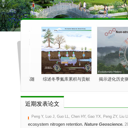
-生产力关系随
综述冬季氮库累积与贡献
揭示进化历史驱动
的驱动机制
并提出“冬季氮泵”概念框架
结构性碳水化合物
NAS）
新机制（NEE
近期发表论文
Peng Y, Luo J, Guo LL, Chen HY, Gao YX, Peng ZY, Liu 
ecosystem nitrogen retention.
Nature Geoscience.
2