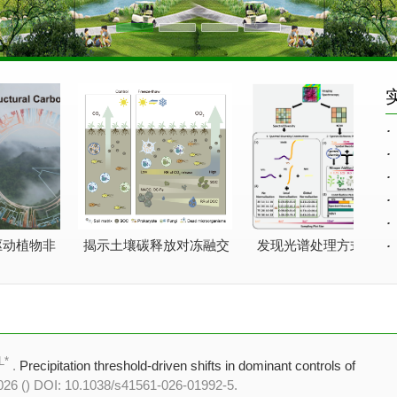
·
·
（
·
·
·
（
·
植物非
揭示土壤碳释放对冻融交
发现光谱处理方式与空间
变异的
替的响应及驱动因素
尺度是影响无人机成像光
）
（GCB）
谱估算草地植物多样性的
关键因素
LL*
.
Precipitation threshold-driven shifts in dominant controls of
026 () DOI: 10.1038/s41561-026-01992-5.