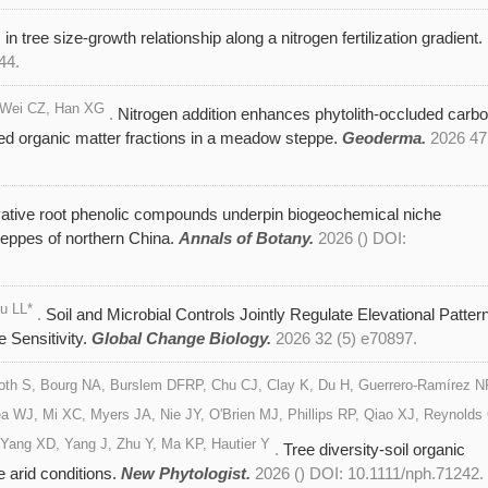
 in tree size-growth relationship along a nitrogen fertilization gradient.
44.
, Wei CZ, Han XG
.
Nitrogen addition enhances phytolith-occluded carb
ed organic matter fractions in a meadow steppe.
Geoderma.
2026 47
ative root phenolic compounds underpin biogeochemical niche
teppes of northern China.
Annals of Botany.
2026 () DOI:
iu LL*
.
Soil and Microbial Controls Jointly Regulate Elevational Patter
 Sensitivity.
Global Change Biology.
2026 32 (5) e70897.
 Both S, Bourg NA, Burslem DFRP, Chu CJ, Clay K, Du H, Guerrero-Ramírez N
a WJ, Mi XC, Myers JA, Nie JY, O'Brien MJ, Phillips RP, Qiao XJ, Reynolds
Yang XD, Yang J, Zhu Y, Ma KP, Hautier Y
.
Tree diversity-soil organic
 arid conditions.
New Phytologist.
2026 () DOI: 10.1111/nph.71242.