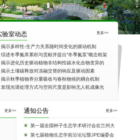
实验室动态
更多>>
揭示多样性-生产力关系随时间变化的驱动机制
PNAS）
综述冬季氮库累积与贡献并提出“冬季氮泵”概念框架
揭示进化历史驱动植物非结构性碳水化合物变异的
新机制（NEE）
揭示土壤碳释放对冻融交替的响应及驱动因素
GCB）
揭示秋季植物养分重吸收与春秋物候的耦合机制
揭示邻居树木多样性对树
揭示多样性-生产力关系随
综述冬
发现光谱处理方式与空间尺度是影响无人机成像光
谱估算草地植物多样性的关键因素
木生长影响机制的时间转
时间变化的驱动机制
并提出
变规律（EL）
（PNAS）
通知公告
更多>>
更多>>
第一届全国种子生态学术研讨会在兰州大
学成功举办
第七届植物生态学前沿论坛暨JPE编委会