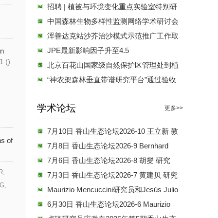
会议(第一轮通知)
招聘 | 植被与环境变化重点实验室特别研
究助理（博士后）招聘启事
中国森林生物多样性监测网络学术研讨会
在浙江开化召开
浑善达克站沙芥治沙模式示范推广工作取
得新进展
JPE最新影响因子升至4.5
on
1 ()
北京百花山国家级自然保护区管理处到植
物所交流访问
“神农架森林垂直带谱研究平台”通过验收
学术论坛
更多>>
7月10日 香山生态论坛2026-10 王立新 教
ns of
授：雾和露在旱地动态中的重要性
7月8日 香山生态论坛2026-9 Bernhard
Schmid 教授：How diversifying forests could
7月6日 香山生态论坛2026-8 胡燮 研究
R,
increase China's carbon storage potential
员：长持续高分辨率青藏高原地表形变与热
7月3日 香山生态论坛2026-7 黄建贝 研究
 G,
喀斯特地貌研究
员：植被-土壤系统碳分配和收支对环境变化
Maurizio Mencuccini研究员和Jesús Julio
的响应机制
Camarero研究员应邀在香山生态论坛作报告
6月30日 香山生态论坛2026-6 Maurizio