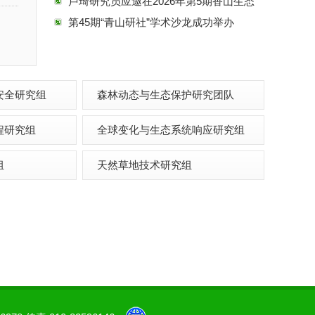
Mencuccini研究员、Jesús Julio Camarero研
卢琦研究员应邀在2026年第5期香山生态
究员
论坛作报告
第45期“青山研社”学术沙龙成功举办
安全研究组
森林动态与生态保护研究团队
程研究组
全球变化与生态系统响应研究组
组
天然草地技术研究组