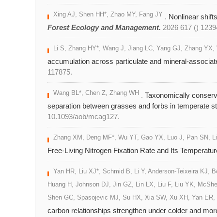
Xing AJ, Shen HH*, Zhao MY, Fang JY
.
Nonlinear shifts
Forest Ecology and Management.
2026 617 () 1239
Li S, Zhang HY*, Wang J, Jiang LC, Yang GJ, Zhang YX
accumulation across particulate and mineral-associat
117875.
Wang BL*, Chen Z, Zhang WH
.
Taxonomically conserv
separation between grasses and forbs in temperate s
10.1093/aob/mcag127.
Zhang XM, Deng MF*, Wu YT, Gao YX, Luo J, Pan SN, L
Free-Living Nitrogen Fixation Rate and Its Temperature
Yan HR, Liu XJ*, Schmid B, Li Y, Anderson-Teixeira KJ,
Huang H, Johnson DJ, Jin GZ, Lin LX, Liu F, Liu YK, McShe
Shen GC, Spasojevic MJ, Su HX, Xia SW, Xu XH, Yan ER, 
carbon relationships strengthen under colder and more