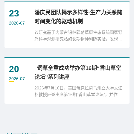
集，表明植物新碳输入是DOC增加的主要原因。
而在淹水泥炭地中，增温释放了年龄较老（14C
23
潘庆民团队揭示多样性-生产力关系随
平均年龄890年）、富含脂质的DOM，并显著增
时间变化的驱动机制
加了表层土壤孔隙水亚铁离子浓度和土壤铁还原
2026-07
菌丰度。
该研究基于内蒙古锡林郭勒草原生态系统国家野
外科学观测研究站的长期物种剔除实验，发现尽
管多样性与生产力表现为正相关关系，但是这种
关系随时间的延续并未增强，而是逐渐减弱，甚
至解耦。进一步研究显示，在物种剔除阶段，剩
余物种的补偿生长缓解了多样性下降对生产力的
20
饲草全重成功举办第16期“香山草堂
负效应；而在之后停止物种剔除的阶段，高产物
论坛”系列讲座
种的进入和定殖弥补了物种剔除对生产力的影
2026-07
响。
2026年7月16日，美国俄克拉荷马州立大学文江
祁教授应邀出席第16期“香山草堂论坛”，并作了
题为“从模式植物到作物：利用基因编辑技术改
良苜蓿品质”的报告。饲草种质高效设计与利用
全国重点实验室的科研骨干和在读研究生共50余
人参加了本次论坛，报告由李欣然研究员主持。