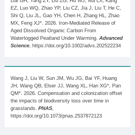
Dai GH, Yang ZY, Liu ZG, Hu WJ, Ma LX, Kang
EZ, Luo WQ, Zhao YP, Liu CZ, Jia J, Liu T, He C,
Shi Q, Liu JL, Gao YH, Chen H, Zhang HL, Zhao
MX, Feng XJ*. 2026. Iron-Mediated Release of
Aged Dissolved Organic Carbon From
Waterlogged Peatland Under Warming.
Advanced
Science
, https://doi.org/10.1002/advs.202522234
Wang J, Liu W, Sun JM, Wu JG, Bai YF, Huang
JH, Wang QB, Elser JJ, Wang XL, Han XG*, Pan
QM*. 2026. Compensation and colonization offset
the impacts of biodiversity loss over time in
grasslands.
PNAS
,
https://doi.org/10.1073/pnas.2537872123