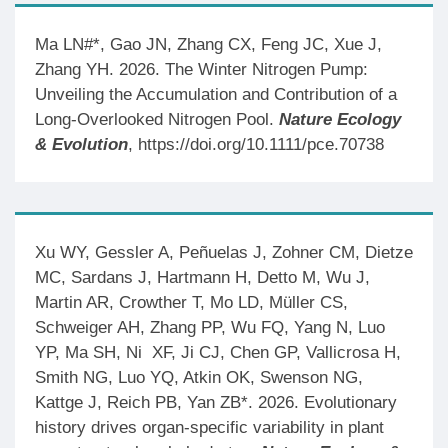
Ma LN#*, Gao JN, Zhang CX, Feng JC, Xue J,
Zhang YH. 2026. The Winter Nitrogen Pump:
Unveiling the Accumulation and Contribution of a
Long-Overlooked Nitrogen Pool.
Nature Ecology
& Evolution
, https://doi.org/10.1111/pce.70738
Xu WY, Gessler A, Peñuelas J, Zohner CM, Dietze
MC, Sardans J, Hartmann H, Detto M, Wu J,
Martin AR, Crowther T, Mo LD, Müller CS,
Schweiger AH, Zhang PP, Wu FQ, Yang N, Luo
YP, Ma SH, Ni XF, Ji CJ, Chen GP, Vallicrosa H,
Smith NG, Luo YQ, Atkin OK, Swenson NG,
Kattge J, Reich PB, Yan ZB*. 2026. Evolutionary
history drives organ-specific variability in plant