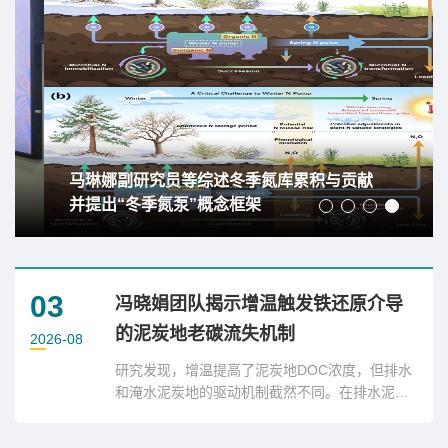
马琳娜副研究员等综述冬季氮库累积与贡献
并提出“冬季氮泵”概念框架
03
冯晓娟团队揭示增温触发铁还原介导
的泥炭地老碳流失机制
2026-08
研究发现，增温提高了泥炭地DOC浓度，但排水
和淹水泥炭地的驱动机制截然不同。在排水泥炭
地中，增温显著增加植物生物量和土壤DOC浓
度，同时伴随着DOM芳香性增强和现代碳富