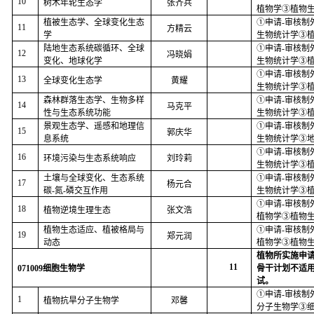
10
树木年轮生态学
张齐兵
植物学③植物
植被生态学、全球变化生态
①申请
-
审核制
11
方精云
学
生物统计学③
陆地生态系统碳循环、全球
①申请
-
审核制
12
冯晓娟
变化、地球化学
生物统计学③
①申请
-
审核制
13
全球变化生态学
黄耀
生物统计学③
森林群落生态学、生物多样
①申请
-
审核制
14
马克平
性与生态系统功能
生物统计学③
景观生态学、遥感和地理信
①申请
-
审核制
15
郭庆华
息系统
生物统计学③
①申请
-
审核制
16
环境污染与生态系统响应
刘玲莉
生物统计学③
土壤与全球变化、生态系统
①申请
-
审核制
17
杨元合
碳
-
氮
-
磷交互作用
生物统计学③
①申请
-
审核制
18
植物逆境生理生态
张文浩
植物学③植物
植物生态适应、植被格局与
①申请
-
审核制
19
郑元润
动态
植物学③植物
植物所实施申
11
071009
细胞生物学
骨干计划不适
试。
①申请
-
审核制
1
植物抗旱分子生物学
邓馨
分子生物学③