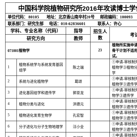
中国科学院植物研究所
2016
年攻读博士学
单位代码：
80105
地址：北京香山南辛村
20
号
邮政编码：
10009
联系部门：研究生部
电话：
010-62836601
联系人：许心
学科、专业名称（代码）
指导
招生人
考
数
研究方向
教师
植物所实施申
23
071001
植物学
骨干计划不适
试。
①申请
-
审核制
植物系统学与系统发育基因
1
陈之端
植物学③植物
组学
学
①申请
-
审核制
2
系统与进化植物学
葛颂
植物学③遗传
①申请
-
审核制
3
进化基因组学和遗传学
郭亚龙
物学③遗传学
①申请
-
审核制
4
植物分类与进化
洪德元
植物学③遗传
①申请
-
审核制
5
植物进化发育生物学
孔宏智
植物学③遗传
①申请
-
审核制
6
分子进化与分子生物地理学
汪小全
植物学③遗传
①申请
-
审核制