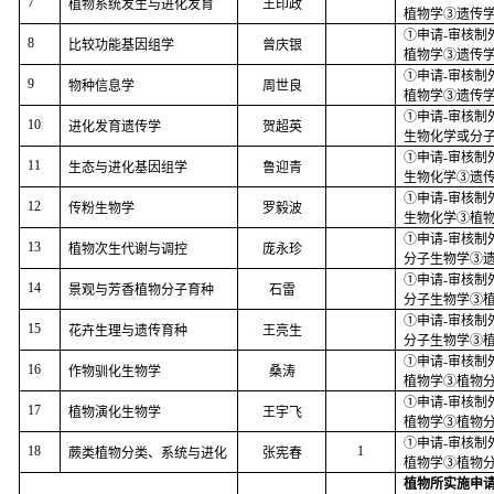
7
植物系统发生与进化发育
王印政
植物学③遗传
①申请
-
审核制
8
比较功能基因组学
曾庆银
植物学③遗传
①申请
-
审核制
9
物种信息学
周世良
植物学③遗传
①申请
-
审核制
10
进化发育遗传学
贺超英
生物化学或分
①申请
-
审核制
11
生态与进化基因组学
鲁迎青
生物化学③遗
①申请
-
审核制
12
传粉生物学
罗毅波
生物化学③植
①申请
-
审核制
13
植物次生代谢与调控
庞永珍
分子生物学③
①申请
-
审核制
14
景观与芳香植物分子育种
石雷
分子生物学③
①申请
-
审核制
15
花卉生理与遗传育种
王亮生
分子生物学③
①申请
-
审核制
16
作物驯化生物学
桑涛
植物学③植物
①申请
-
审核制
17
植物演化生物学
王宇飞
植物学③植物
①申请
-
审核制
18
1
蕨类植物分类、系统与进化
张宪春
植物学③植物
植物所实施申