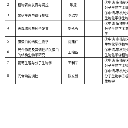
①申请
-
审核制
2
植物表皮发育与调控
乐捷
分子生物学③
①申请
-
审核制
3
果树生理与遗传规律
李绍华
生物化学③生
①申请
-
审核制
4
表观遗传与种子发育
刘永秀
分子生物学③
学
①申请
-
审核制
5
膜蛋白的结构生物学
沈建仁
生物化学③植
光合作用及其调控相关蛋白
①申请
-
审核制
6
王柏臣
的结构生物学研究
生物化学③植
①申请
-
审核制
7
葡萄生理与分子生物学
王利军
分子生物学③
①申请
-
审核制
8
光合功能调控
张立新
分子生物学③
生物学