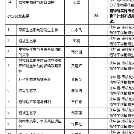
①申请
-
审核制
24
植物生物钟与发育调控
王雷
分子生物学③
植物所实施申
24
071300
生态学
骨干计划不适
试。
①申请
-
审核制
1
草原生态系统功能生态学
白永飞
植物学③植物
①申请
-
审核制
2
植被生态学
郭柯
植物学③植物
生物多样性与生态系统功能
①申请
-
审核制
3
韩兴国
的关系
植物学③植物
放牧对草地生态系统物质循
①申请
-
审核制
4
环和能量流动的影响及其调
黄建辉
植物学③植物
控
①申请
-
审核制
5
种子生态与植被更新
黄振英
植物学③植物
①申请
-
审核制
6
恢复生态学
李凌浩
植物学③植物
①申请
-
审核制
7
植物适应策略与机制
王仁忠
植物学③植物
①申请
-
审核制
8
植被生态学
谢宗强
植物学③植物
植物生态学、生态系统适应
①申请
-
审核制
9
许振柱
性
植物学③植物
①申请
-
审核制