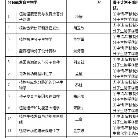
32
071008
发育生物学
骨干计划不适
试。
植物温度感受与发育应答分
①申请
-
审核制
1
种康
子网络
分子生物学③
①申请
-
审核制
2
植物激素信号和器官发生
胡玉欣
分子生物学③
①申请
-
审核制
3
植物抗逆分子生物学
华学军
分子生物学③
①申请
-
审核制
4
能源植物分子设计育种
景海春
分子生物学③
①申请
-
审核制
5
基因资源筛选与分子育种
刘公社
分子生物学③
①申请
-
审核制
6
花发育功能基因组学
孟征
分子生物学③
植物响应水分胁迫的分子生
①申请
-
审核制
7
秦峰
物学
分子生物学③
①申请
-
审核制
8
种子发育与基因表达调控
曲乐庆
分子生物学③
①申请
-
审核制
9
植物遗传和功能基因组学
宋献军
分子生物学③
植物生殖发育与功能蛋白质
①申请
-
审核制
10
王台
组
分子生物学③
①申请
-
审核制
11
植物环境胁迫表观遗传学
金京波
生物化学③遗