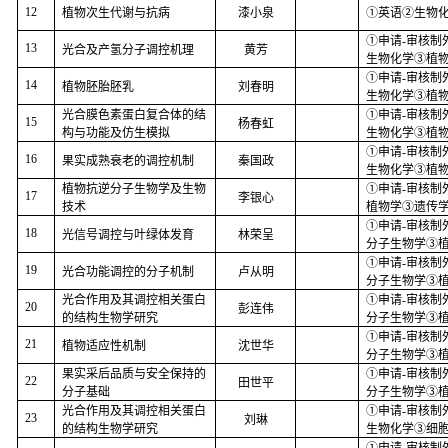
12
植物次生代谢与抗病
漆小泉
①英语②生物
①申请
-
审核制
13
光合及产氢分子调控机理
黄芳
生物化学③植
①申请
-
审核制
14
植物胚胎胚乳
刘春明
生物化学③植
光合膜色素蛋白复合体的结
①申请
-
审核制
15
杨春虹
构与功能及仿生模拟
生物化学③植
①申请
-
审核制
16
果实成熟衰老的调控机制
秦国政
生物化学③植
植物抗逆分子生物学及生物
①申请
-
审核制
17
李银心
技术
植物学③遗传
①申请
-
审核制
18
光信号调控与叶绿体发育
林荣呈
分子生物学③
①申请
-
审核制
19
光合功能调控的分子机制
卢从明
分子生物学③
光合作用及其调控相关蛋白
①申请
-
审核制
20
彭连伟
的结构生物学研究
分子生物学③
①申请
-
审核制
21
植物适应性机制
沈世华
分子生物学③
果实采后品质与安全保持的
①申请
-
审核制
22
田世平
分子基础
分子生物学③
光合作用及其调控相关蛋白
①申请
-
审核制
23
刘琳
的结构生物学研究
生物化学③细