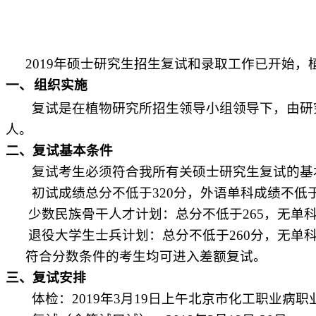
2019
年硕士研究生招生复试和录取工作已开始，
一、
组织实施
复试是在植物研究所招生领导小组领导下，由研
人。
二、复试基本条件
复试考生必须符合我所有关硕士研究生复试的基
初试成绩总分不低于
320
分，外语单科成绩不低
少数民族骨干人才计划：总分不低于
265
，无单
退役大学生士兵计划：总分不低于
260
分，无单
符合分数条件的考生均可进入差额复试。
三、复试安排
体检：
2019
年
3
月
19
日上午
北京市化工职业病职