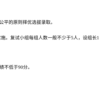
公平的原则择优选拔录取。
实施。复试小组每组人数一般不少于
5
人，设组长
1
绩不低于
90
分。