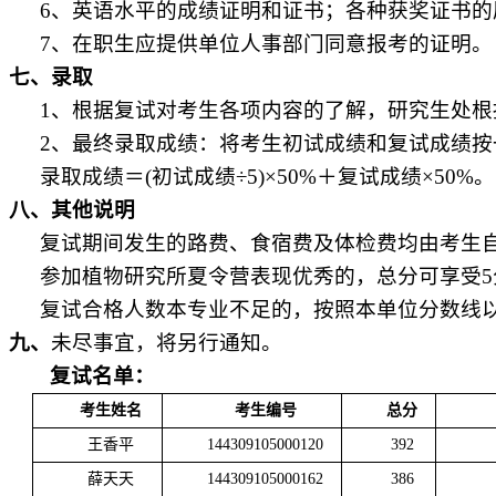
6
、英语水平的成绩证明和证书；各种获奖证书的
7
、在职生应提供单位人事部门同意报考的证明。
七、录取
1
、根据复试对考生各项内容的了解，研究生处根
2
、最终录取成绩：将考生初试成绩和复试成绩按
录取成绩＝
(
初试成绩
÷5)×50%
＋复试成绩
×50%
。
八、其他说明
复试期间发生的路费、食宿费及体检费均由考生
参加植物研究所夏令营表现优秀的，总分可享受
5
复试合格人数本专业不足的，按照本单位分数线
九、
未尽事宜，将另行通知。
复试名单：
考生姓名
考生编号
总分
王香平
144309105000120
392
薛天天
144309105000162
386