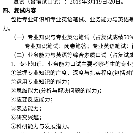
复试（含笔试口试）：
2019
年
3
月
19
日
-20
日。
四、复试内容
包括专业知识和专业英语笔试、业务能力与英语
力。
（一）专业知识与专业英语笔试（占复试成绩
50
专业知识笔试：闭卷笔答；专业英语笔试：
（二）业务能力与英语等综合素质口试（占复试
1
、专业知识、业务能力口试主要考察考生的专业
①掌握专业知识的广度、深度与扎实程度
(
包括对
②运用专业知识的能力；
③思维能力
(
分析与解决问题的能力
)
；
④应变反应能力；
⑤表达能力；
⑥研究兴趣；
⑦科研能力与发展潜力。