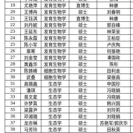
19
尤艳萍
发育生物学
直博生
种康
20
王博冉
发育生物学
硕士
刘春明
21
王钰淇
发育生物学
直博生
种康
22
刘丹妮
发育生物学
硕士
郭自峰
23
王延东
发育生物学
硕士
林荣呈
24
陈永霞
发育生物学
硕士
王柏臣
25
陈小军
发育生物学
硕士
卢庆陶
26
章寒
发育生物学
硕士
何振艳
27
刘金莹
发育生物学
硕士
秦国政
28
黄鑫华
发育生物学
硕士
陈彤
29
陈铸峰
细胞生物学
硕士
田利金
30
武叠
细胞生物学
硕士
梁振昌
31
高璐鑫
生态学
硕士
申国珍
32
潘琪
生态学
硕士
冯晓娟
33
易文星
生态学
硕士
冯晓娟
34
许梦真
生态学
硕士
韩兴国
35
梁露尹
生态学
硕士
刘玲莉
36
邓湘璐
生态学
硕士
刘晓娟
37
龙亦琳
生态学
硕士
苏艳军
/
郭庆华
38
马芳玲
生态学
硕士
田秋英