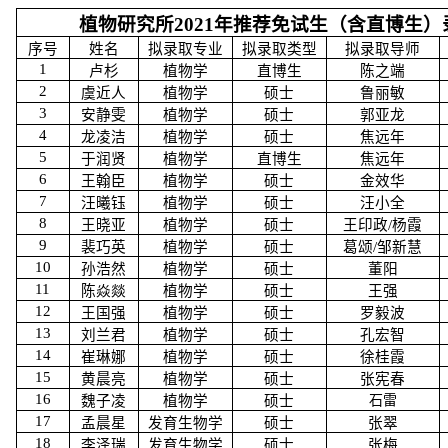
植物研究所
2021
年推荐免试生（含直博生）
序号
姓名
拟录取专业
拟录取类型
拟录取导师
1
卢杉
植物学
直博生
陈之端
2
虞近人
植物学
硕士
鲁丽敏
3
安静雯
植物学
硕士
郭亚龙
4
龙凌洁
植物学
硕士
焦远年
5
于润贤
植物学
直博生
焦远年
6
王翰臣
植物学
硕士
金效华
7
汪曦钰
植物学
硕士
汪小全
8
王晓亚
植物学
硕士
王印政
/
杨霞
9
裴巧英
植物学
硕士
葛颂
/
邹新慧
10
孙浩然
植物学
硕士
董阳
11
陈焱燚
植物学
硕士
王强
12
王国强
植物学
硕士
罗毅波
13
刘兰君
植物学
硕士
孔宏智
14
崔琳娜
植物学
硕士
徐桂霞
15
黄晨亮
植物学
硕士
张宪春
16
魏子凌
植物学
硕士
石雷
17
孟晨星
发育生物学
硕士
张翠
18
李泽瑞
发育生物学
硕士
张梅