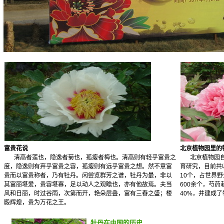
富贵花说
北京植物园里的
清高者莲也，隐逸者菊也，孤瘦者梅也。清高则有轻乎富贵之
北京植物园
度，隐逸则有弃乎富贵之容，孤瘦则有远乎富贵之想。然不意富
育研究，目前共
贵而以富贵称者，乃有牡丹。闲尝览群芳之谱，牡丹为最，非以
10个，占世界
其富丽堪爱，贵容堪寡，足以动人之观瞻也，亦有他故焉。夫当
600余个，芍药
风和日丽，时过谷雨，次第而开，艳朵层叠，富有三春之盛；楼
40%，并建成
殿辉煌，贵为万花之王。
牡丹在中国的历史