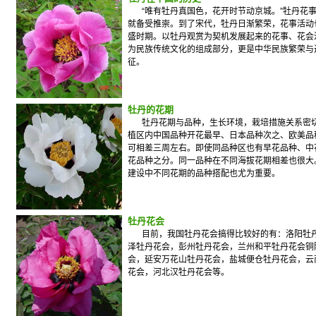
“唯有牡丹真国色，花开时节动京城。”牡丹花
就备受推崇。到了宋代，牡丹日渐繁荣，花事活动
盛时期。以牡丹观赏为契机发展起来的花事、花会
为民族传统文化的组成部分，更是中华民族繁荣与
征。
牡丹的花期
牡丹花期与品种，生长环境，栽培措施关系密
植区内中国品种开花最早、日本品种次之、欧美品
可相差三周左右。即使同品种区也有早花品种、中
花品种之分。同一品种在不同海拔花期相差也很大
建设中不同花期的品种搭配也尤为重要。
牡丹花会
目前，我国牡丹花会搞得比较好的有：洛阳牡
泽牡丹花会，彭州牡丹花会，兰州和平牡丹花会铜
会，延安万花山牡丹花会，盐城便仓牡丹花会，云
花会，河北汉牡丹花会等。