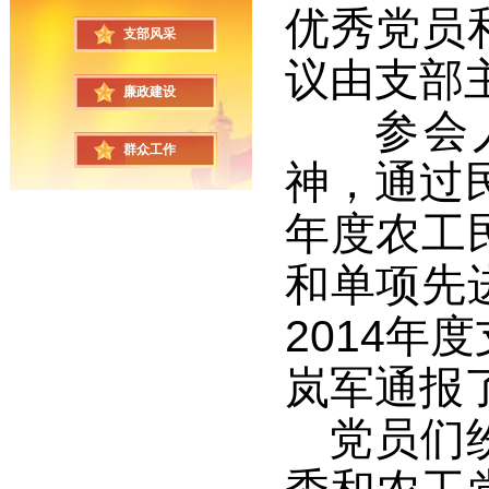
优秀党员
支部风采
议由支部
廉政建设
参会
群众工作
神，通过
年度农工
和单项先
2014
年度
岚军通报
党员们