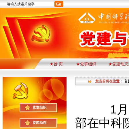
★首 页
★党群组织
★党建动态
您当前所在位置：
首
1
月
党群组织
部在中科
要闻动态