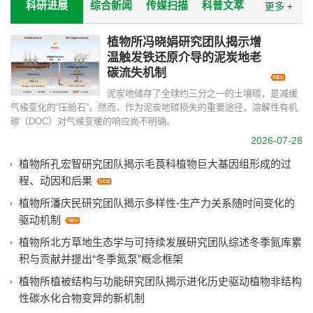
科研进展
综合新闻
传媒扫描
科普文萃
更多 +
植物所冯晓娟研究团队揭示增
温触发铁还原介导的泥炭地老
碳流失机制
泥炭地储存了全球约三分之一的土壤碳，是减缓
气候变化的“压舱石”。然而，作为泥炭地碳损失的重要途径，溶解性有机
碳（DOC）对气候变暖的响应尚不明确。
2026-07-28
植物所孔宏智研究团队揭示毛茛科植物巨大基因组形成的过
程、动因和后果
植物所潘庆民研究团队揭示多样性-生产力关系随时间变化的
驱动机制
植物所北方草地生态学与可持续发展研究团队综述冬季氮库累
积与贡献并提出“冬季氮泵”概念框架
植物所植被结构与功能研究团队揭示进化历史驱动植物非结构
性碳水化合物变异的新机制