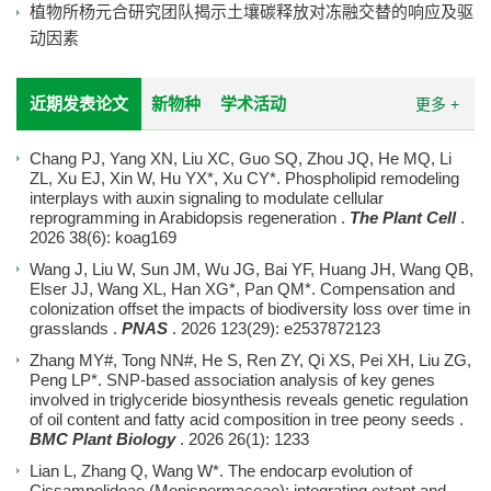
植物所杨元合研究团队揭示土壤碳释放对冻融交替的响应及驱
动因素
近期发表论文
新物种
学术活动
更多 +
Chang PJ, Yang XN, Liu XC, Guo SQ, Zhou JQ, He MQ, Li
ZL, Xu EJ, Xin W, Hu YX*, Xu CY*.
Phospholipid remodeling
interplays with auxin signaling to modulate cellular
reprogramming in Arabidopsis regeneration
.
The Plant Cell
.
2026
38(6): koag169
Wang J, Liu W, Sun JM, Wu JG, Bai YF, Huang JH, Wang QB,
Elser JJ, Wang XL, Han XG*, Pan QM*.
Compensation and
colonization offset the impacts of biodiversity loss over time in
grasslands
.
PNAS
. 2026
123(29): e2537872123
Zhang MY#, Tong NN#, He S, Ren ZY, Qi XS, Pei XH, Liu ZG,
Peng LP*.
SNP-based association analysis of key genes
involved in triglyceride biosynthesis reveals genetic regulation
of oil content and fatty acid composition in tree peony seeds
.
BMC Plant Biology
. 2026
26(1): 1233
Lian L, Zhang Q, Wang W*.
The endocarp evolution of
Cissampelideae (Menispermaceae): integrating extant and