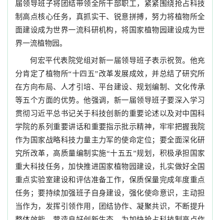
届领导班子将团结带领全所干部职工，紧紧围绕抢占科技
制高点核心任务，真抓实干、锐意拼搏，努力将植物所全
面建设成为世界一流科研机构，将国家植物园建设成为世
界一流植物园。
何宏平代表院党组对新一届领导班子表示祝贺。他充
分肯定了植物所“十四五”改革发展成效，并总结了研究所
在方向布局、人才引培、平台建设、规划编制、文化传承
等五个方面的优势。他强调，新一届领导班子要深入学习
贯彻习近平总书记关于科技创新的重要论述以及对中国科
学院的系列重要讲话和重要指示批示精神，牢牢把握我院
作为国家战略科技力量主力军的使命定位；要全面深化研
究所改革，高质量编制实施“十五五”规划，积极承担国家
重大科技任务，加快推进国家植物园建设，扎实做好全国
重点实验室建设和评估准备工作，保质保量完成年度重点
任务；要持续加强班子自身建设，强化使命意识，主动担
当作为，发挥引领作用，团结协作、凝聚共识，不断提升
整体效能，营造良好创新生态，为加快抢占科技制高点作