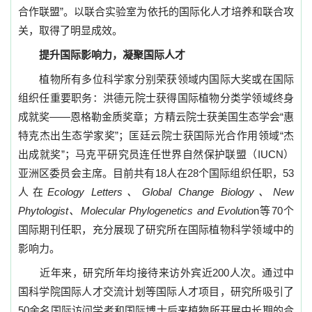
合作联盟
”
。以联合实验室为依托的国际化人才培养和联合攻
关，取得了明显成效。
提升国际影响力，凝聚国际人才
植物所有多位科学家分别荣获领域内国际大奖或在国际
组织任重要职务：洪德元院士获得国际植物分类学领域终身
成就奖
——
恩格勒金质奖章；方精云院士获美国生态学会
“
惠
特克杰出生态学家奖
”
；匡廷云院士获国际光合作用领域
“
杰
出成就奖
”
；马克平研究员连任世界自然保护联盟（
IUCN
）
亚洲区委员会主席。目前共有
18
人在
28
个国际组织任职，
53
人在
Ecology Letters
、
Global Change Biology
、
New
Phytologist
、
Molecular Phylogenetics and Evolutio
n
等
70
个
国际期刊任职，充分展现了研究所在国际植物科学领域中的
影响力。
近年来，研究所年均接待来访外宾近
200
人次。通过中
国科学院国际人才交流计划等国际人才项目，研究所吸引了
50
余名国际访问学者和国际博士后来植物所开展中长期的合