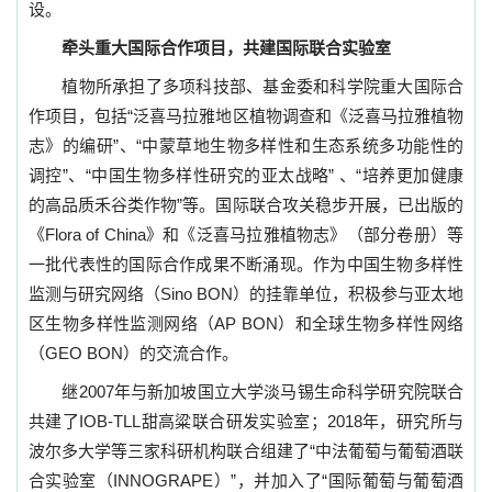
设。
牵头重大国际合作项目，共建国际联合实验室
植物所承担了多项科技部、基金委和科学院重大国际合
作项目，包括
“
泛喜马拉雅地区植物调查和《泛喜马拉雅植物
志》的编研
”
、“中蒙草地生物多样性和生态系统多功能性的
调控”、
“
中国生物多样性研究的亚太战略
”
、“培养更加健康
的高品质禾谷类作物”等。国际联合攻关稳步开展，已出版的
《
Flora of China
》和《泛喜马拉雅植物志》（部分卷册）等
一批
代表性的国际合作成果不断涌现。
作为中国生物多样性
监测与研究网络（
Sino BON
）的挂靠单位，积极参与亚太地
区生物多样性监测网络（
AP BON
）和全球生物多样性网络
（
GEO BON
）的交流合作。
继
2007
年与新加坡国立大学淡马锡生命科学研究院联合
共建了
IOB-TLL
甜高粱联合研发实验室
；
2018
年，研究所与
波尔多大学等三家科研机构联合组建了
“
中法葡萄与葡萄酒联
合实验室（
INNOGRAPE
）
”
，并加入了
“
国际葡萄与葡萄酒