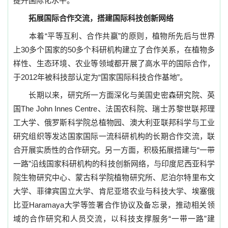
提升国际化水平。
拓展国际合作交流，搭建国际科技创新网络
本着“平等互利、合作共赢”的原则，植物所先后与世界
上
30
多个国家的
50
多个科研机构建立了合作关系，在植物多
样性、生态环境、农业等领域都开展了高水平的国际合作，
于
2012
年被科技部认定为“国家国际科技合作基地”。
长期以来，研究所一方面深化与美国史密森研究院、英
国
The John Innes Centre
、法国农科院、瑞士苏黎世联邦理
工大学、俄罗斯科学院总植物园、澳大利亚联邦科学与工业
研究组织等发达国家国际一流科研机构的长期合作交流，联
合开展实质性的合作研究。另一方面，积极拓展搭建与“一带
一路”沿线国家科研机构的科技创新网络，与印度尼西亚科学
院生物研究中心、蒙古科学院植物研究所、尼泊尔特里布文
大学、菲律宾国立大学、肯尼亚塔农业与科技大学、埃塞俄
比亚
Haramaya
大学等签署合作协议及备忘录，推动相关领
域的合作研究和人员交流，以科技支撑服务
“
一带一路
”
建