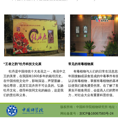
“王者之韵”牡丹科技文化展
常见的有毒植物展
牡丹是中国传统十大名花之一，有花中之
有毒植物与人们的日常生活息息
王的美誉，在我国有1600多年的栽培历史。
年因接触或误食造成的中毒事件有
在中国传统文化中，影响深远，声望显赫，
认识有毒植物，掌握有毒植物的基
地位尊容，是其它花卉所不可企及的。弘扬
以使我们避免遭受伤害。在了解了
牡丹文化，倡导科技同文化的融合，这是我
果实不能食用后，会提高人们的野
们的责任和义务。
力，对社会大众有重要科普价值。
版权所有：中国科学院植物研究所 地址：北京市海
网站备案号：
京ICP备16067583号-24
文