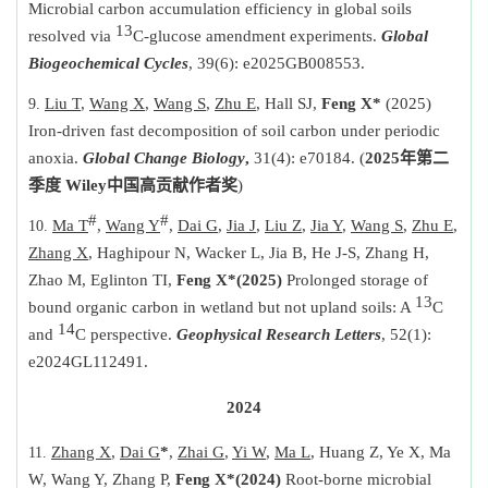
Microbial carbon accumulation efficiency in global soils
13
resolved via
C-glucose amendment experiments.
Global
Biogeochemical Cycles
, 39(6): e2025GB008553.
Liu T
,
Wang X
,
Wang S
,
Zhu E
, Hall SJ,
Feng X*
(2025)
Iron-driven fast decomposition of soil carbon under periodic
anoxia.
Global Change Biology
,
31(4): e70184.
(
2025
年第二
季度
Wiley
中国高贡献作者奖
)
#
#
Ma T
,
Wang Y
,
Dai G
,
Jia J
,
Liu Z
,
Jia Y
,
Wang S
,
Zhu E
,
Zhang X
, Haghipour N, Wacker L, Jia B, He J-S, Zhang H,
Zhao M, Eglinton TI,
Feng X*
(2025)
Prolonged storage of
13
bound organic carbon in wetland but not upland soils: A
C
14
and
C perspective.
Geophysical Research Letters
, 52(1):
e2024GL112491.
2024
Zhang X
,
Dai G
*
,
Zhai G
,
Yi W
,
Ma L
, Huang Z, Ye X, Ma
W, Wang Y, Zhang P,
Feng X*
(2024)
Root-borne microbial