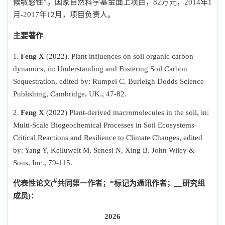
候敏感性”，国家自然科学基金面上项目，
82
万元，
2014
年
1
月
-2017
年
12
月，项目负责人。
主要著作
Feng X
(2022). Plant influences on soil organic carbon
dynamics, in: Understanding and Fostering Soil Carbon
Sequestration, edited by: Rumpel C. Burleigh Dodds Science
Publishing, Cambridge, UK., 47-82.
Feng X
(2022) Plant-derived macromolecules in the soil, in:
Multi-Scale Biogeochemical Processes in Soil Ecosystems-
Critical Reactions and Resilience to Climate Changes, edited
by: Yang Y, Keiluweit M, Senesi N, Xing B. John Wiley &
Sons, Inc., 79-115.
#
代表性论文
(
共同第一作者；
*
标记为通讯作者；
__
研究组
成员
)
：
2026