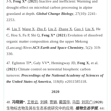
J-S,
Feng X*
(
2021
) Inactive and inefficient: Warming and
drought effect on microbial carbon processing in alpine
grassland at depth.
Global Change Biology
, 27(10): 2241-
2253.
Liu T
,
Wang X
,
Zhu E
,
Liu Z
,
Zhang X
,
Guo J
,
Liu X
, He
C, Hou S, Fu P, Shi Q,
Feng X*
(
2021
) Evolution of dissolved
organic matter composition along the upper Mekong
(Lancang) River.
ACS Earth and Space Chemistry
, 5(2): 319-
330.
Eglinton TI
*
, Galy VV
*
, Hemingway JD,
Feng X
, et al.
(
2021
) Climate control on terrestrial biospheric carbon
turnover.
Proceedings of the National Academy of Sciences
of
the United States of America
, 118(8): e2011585118.
2020
冯晓娟
*
,
王依云
,
刘婷
,
贾娟
,
戴国华
,
马田
,
刘宗广
(
2020
)
生物标志物及其在生态系统研究中的应用
.
植物生态学报
, 44: