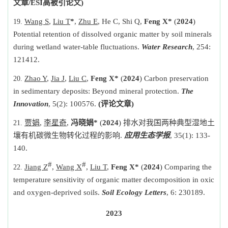
文章
/
ESI
高被引论文
)
Wang S
,
Liu T
*
,
Zhu E
, He C, Shi Q,
Feng X*
(
2024
)
Potential retention of dissolved organic matter by soil minerals
during wetland water-table fluctuations.
Water Research
, 254:
121412.
Zhao Y
,
Jia J
,
Liu C
,
Feng X*
(
2024
) Carbon preservation
in sedimentary deposits: Beyond mineral protection.
The
Innovation
, 5(2): 100576.
(
评论文章
)
贾娟
,
李星奇
,
冯晓娟
*
(
2024
)
排水对我国两种典型湿地土
壤有机碳微生物转化过程的影响
.
应用生态学报
, 35(1): 133-
140.
#
#
Jiang Z
,
Wang X
,
Liu T
,
Feng X*
(
2024
) Comparing the
temperature sensitivity of organic matter decomposition in oxic
and oxygen-deprived soils.
Soil Ecology Letters
, 6: 230189.
2023