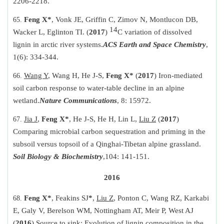
2206-2218.
Feng X*
, Vonk JE, Griffin C, Zimov N, Montlucon DB,
14
Wacker L, Eglinton TI. (
2017
)
C variation of dissolved
lignin in arctic river systems.
ACS Earth and Space Chemistry
,
1(6): 334-344.
Wang Y
, Wang H, He J-S,
Feng X*
(
2017
) Iron-mediated
soil carbon response to water-table decline in an alpine
wetland.
Nature Communications
, 8: 15972.
Jia J
,
Feng X*
, He J-S, He H, Lin L,
Liu Z
(
2017
)
Comparing microbial carbon sequestration and priming in the
subsoil versus topsoil of a Qinghai-Tibetan alpine grassland.
Soil Biology & Biochemistry
,
104: 141-151
.
2016
Feng X*
, Feakins SJ
*
,
Liu Z
, Ponton C, Wang RZ, Karkabi
E, Galy V, Berelson WM, Nottingham AT, Meir P, West AJ
(
2016
) Source to sink: Evolution of lignin composition in the