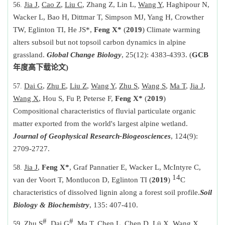
Jia J
,
Cao Z
,
Liu C
, Zhang Z, Lin L,
Wang Y
, Haghipour N,
Wacker L, Bao H, Dittmar T, Simpson MJ, Yang H, Crowther
TW, Eglinton TI, He JS*,
Feng X*
(
2019
) Climate warming
alters subsoil but not topsoil carbon dynamics in alpine
grassland.
Global Change Biology
, 25(12): 4383-4393. (
GCB
年度高下载论文
)
Dai G
,
Zhu E
,
Liu Z
,
Wang Y
,
Zhu S
,
Wang S
,
Ma T
,
Jia J
,
Wang X
, Hou S, Fu P, Peterse F,
Feng X*
(
2019
)
Compositional characteristics of fluvial particulate organic
matter exported from the world's largest alpine wetland.
Journal of Geophysical Research-Biogeosciences
, 124(9):
2709-2727.
Jia J
,
Feng X*
, Graf Pannatier E, Wacker L, McIntyre C,
14
van der Voort T, Montlucon D, Eglinton TI (
2019
)
C
characteristics of dissolved lignin along a forest soil profile.
Soil
Biology & Biochemistry
,
135: 407-410.
#
#
Zhu S
,
Dai G
,
Ma T
, Chen L, Chen D, Lü X, Wang X,