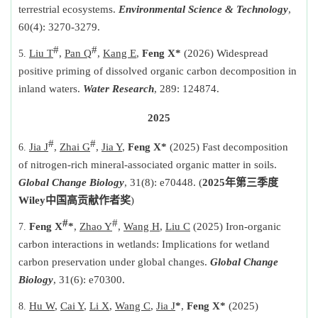
terrestrial ecosystems.
Environmental Science & Technology
,
60(4): 3270-3279.
#
#
Liu T
,
Pan Q
,
Kang E
,
Feng X*
(2026) Widespread
positive priming of dissolved organic carbon decomposition in
inland waters.
Water Research
, 289: 124874.
2025
#
#
Jia J
,
Zhai G
,
Jia Y
,
Feng X*
(2025) Fast decomposition
of nitrogen-rich mineral-associated organic matter in soils.
Global Change Biology
, 31(8): e70448.
(
2025
年第三季度
Wiley
中国高贡献作者奖
)
#
#
Feng X
*
,
Zhao Y
,
Wang H
,
Liu C
(2025) Iron-organic
carbon interactions in wetlands: Implications for wetland
carbon preservation under global changes.
Global Change
Biology
, 31(6): e70300.
Hu W
,
Cai Y
,
Li X
,
Wang C
,
Jia J
*
,
Feng X*
(2025)