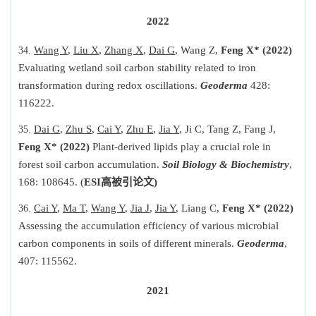
2022
Wang Y
,
Liu X
,
Zhang X
,
Dai G
, Wang Z,
Feng X*
(2022)
Evaluating wetland soil carbon stability related to iron
transformation during redox oscillations.
Geoderma
428:
116222.
Dai G
,
Zhu S
,
Cai Y
,
Zhu E
,
Jia Y
, Ji C, Tang Z, Fang J,
Feng X* (2022)
Plant-derived lipids play a crucial role in
forest soil carbon accumulation.
Soil Biology
&
Biochemistry
,
168: 108645.
(
ESI
高被引论文
)
Cai Y
,
Ma T
,
Wang Y
,
Jia J
,
Jia Y
, Liang C,
Feng X* (2022)
Assessing the accumulation efficiency of various microbial
carbon components in soils of different minerals.
Geoderma
,
407: 115562.
2021