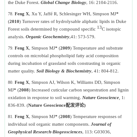
the Duke Forest.
Global Change Biology
, 16: 2104-2116.
Feng X
, Xu Y, Jaffé R, Schlesinger WH, Simpson MJ
*
(
2010
) Turnover rates of hydrolysable aliphatic lipids in Duke
13
Forest soils determined by compound specific
C isotopic
analysis.
Organic Geochemistry
,
41: 573-579.
Feng X
, Simpson MJ
*
(
2009
) Temperature and substrate
controls on microbial phospholipid fatty acid composition
during incubation of grassland soils constrasting in organic
matter quality.
Soil Biology & Biochemistry
, 41: 804-812.
Feng X
, Simpson AJ, Wilson K, Williams DD, Simpson
MJ
*
(
2008
) Increased cuticular carbon sequestration and lignin
oxidation in response to soil warming.
Nature Geoscience
,
1:
836-839. (
Nature Geoscience
配发评论
)
Feng X
, Simpson MJ
*
(
2008
)
Temperature responses of
individual soil organic matter components.
Journal of
Geophysical Research-
Biogeosciences
, 113: G03036,