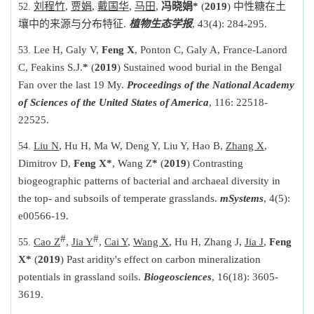
刘程竹
,
贾娟
,
戴国华
,
马田
,
冯晓娟
*
(
2019
)
中性糖在土
壤中的来源与分布特征
.
植物生态学报
, 43(4): 284-295.
Lee H, Galy V,
Feng X
, Ponton C, Galy A, France-Lanord
C, Feakins S.J.
*
(
2019
) Sustained wood burial in the Bengal
Fan over the last 19 My.
Proceedings of the National Academy
of Sciences of the United States of America
, 116: 22518-
22525.
Liu N
, Hu H, Ma W, Deng Y, Liu Y, Hao B,
Zhang X
,
Dimitrov D,
Feng X*
, Wang Z
*
(
2019
) Contrasting
biogeographic patterns of bacterial and archaeal diversity in
the top- and subsoils of temperate grasslands.
mSystems
, 4(5):
e00566-19.
#
#
Cao Z
,
Jia Y
,
Cai Y
,
Wang X
, Hu H, Zhang J,
Jia J
,
Feng
X*
(
2019
) Past aridity's effect on carbon mineralization
potentials in grassland soils.
Biogeosciences
, 16(18): 3605-
3619.