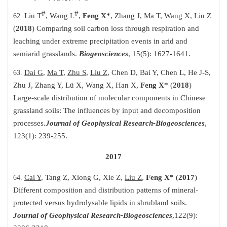
#
#
Liu T
,
Wang L
,
Feng X*
, Zhang J,
Ma T
,
Wang X
,
Liu Z
(
2018
) Comparing soil carbon loss through respiration and
leaching under extreme precipitation events in arid and
semiarid grasslands.
Biogeosciences
, 15(5): 1627-1641.
Dai G
,
Ma T
,
Zhu S
,
Liu Z
, Chen D, Bai Y, Chen L, He J-S,
Zhu J, Zhang Y, Lü X, Wang X, Han X,
Feng X*
(
2018
)
Large-scale distribution of molecular components in Chinese
grassland soils: The influences by input and decomposition
processes.
Journal of Geophysical Research-Biogeosciences
,
123(1): 239-255.
2017
Cai Y
, Tang Z, Xiong G, Xie Z,
Liu Z
,
Feng X*
(
2017
)
Different composition and distribution patterns of mineral-
protected versus hydrolysable lipids in shrubland soils.
Journal of Geophysical Research-Biogeosciences
,
122(9):