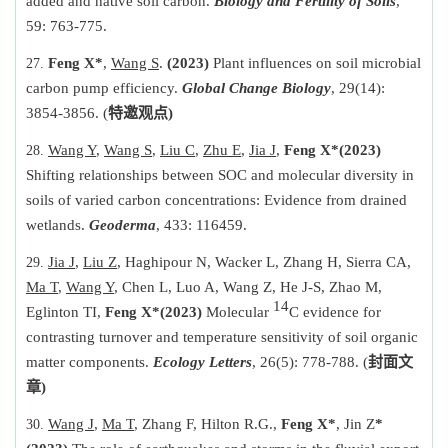
added and native soil carbon.
Biology and Fertility of Soils
,
59: 763-775.
Feng X*
,
Wang S
.
(2023)
Plant influences on soil microbial
carbon pump efficiency.
Global Change Biology
, 29(14):
3854-3856. (
特邀观点
)
Wang Y
,
Wang S
,
Liu C
,
Zhu E
,
Jia J
,
Feng X*
(2023)
Shifting relationships between SOC and molecular diversity in
soils of varied carbon concentrations: Evidence from drained
wetlands.
Geoderma
, 433: 116459.
Jia J
,
Liu Z
, Haghipour N, Wacker L, Zhang H, Sierra CA,
Ma T
,
Wang Y
, Chen L, Luo A, Wang Z, He J-S, Zhao M,
14
Eglinton TI,
Feng X*
(2023)
Molecular
C evidence for
contrasting turnover and temperature sensitivity of soil organic
matter components.
Ecology Letters
, 26(5): 778-788. (
封面文
章
)
Wang J
,
Ma T
, Zhang F, Hilton R.G.,
Feng X*
, Jin Z
*