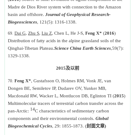
Madre de Dios River system with connection to the Amazon
basin and offshore.
Journal of Geophysical Research-
Biogeosciences
, 121(5): 1316-1338
.
Dai G
,
Zhu S
,
Liu Z
, Chen L, He J-S,
Feng X*
(
2016
)
Distribution of fatty acids in the alpine grassland soils of the
Qinghai-Tibetan Plateau.
Science China Earth Sciences
,
59(7):
1329-1338.
2015
及以前
Feng X*
, Gustafsson O, Holmes RM, Vonk JE, van
Dongen BE, Semiletov IP, Dudarev OV, Yunker MB,
Macdonald RW, Wacker L, Montlucon DB, Eglinton TI (
2015
)
Multimolecular tracers of terrestrial carbon transfer across the
14
pan-Arctic:
C characteristics of sedimentary carbon
components and their environmental controls.
Global
Biogeochemical Cycles
, 29: 1855-1873. (
封面文章
)