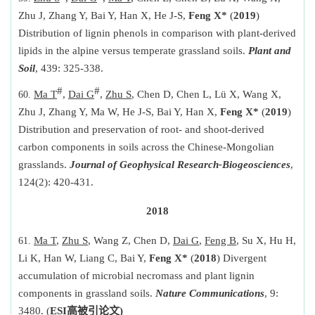
Zhu J, Zhang Y, Bai Y, Han X, He J-S,
Feng X*
(
2019
)
Distribution of lignin phenols in comparison with plant-derived
lipids in the alpine versus temperate grassland soils.
Plant and
Soil
, 439: 325-338.
#
#
Ma T
,
Dai G
,
Zhu S
, Chen D, Chen L, Lü X, Wang X,
Zhu J, Zhang Y, Ma W, He J-S, Bai Y, Han X,
Feng X*
(
2019
)
Distribution and preservation of root- and shoot-derived
carbon components in soils across the Chinese-Mongolian
grasslands.
Journal of Geophysical Research-Biogeosciences
,
124(2): 420-431.
2018
Ma T
,
Zhu S
, Wang Z, Chen D,
Dai G
,
Feng B
, Su X, Hu H,
Li K, Han W, Liang C, Bai Y,
Feng X*
(
2018
) Divergent
accumulation of microbial necromass and plant lignin
components in grassland soils.
Nature Communications
,
9:
3480
. (
ESI
高被引论文
)