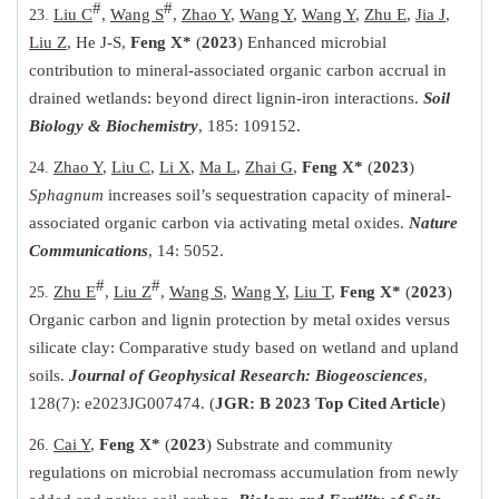
#
#
Liu C
,
Wang S
,
Zhao Y
,
Wang Y
,
Wang Y
,
Zhu E
,
Jia J
,
Liu Z
, He J-S,
Feng X*
(
2023
) Enhanced microbial
contribution to mineral-associated organic carbon accrual in
drained wetlands: beyond direct lignin-iron interactions.
Soil
Biology & Biochemistry
, 185: 109152.
Zhao Y
,
Liu C
,
Li X
,
Ma L
,
Zhai G
,
Feng X*
(
2023
)
Sphagnum
increases soil’s sequestration capacity of mineral-
associated organic carbon via activating metal oxides.
Nature
Communications
, 14: 5052.
#
#
Zhu E
,
Liu Z
,
Wang S
,
Wang Y
,
Liu T
,
Feng X*
(
2023
)
Organic carbon and lignin protection by metal oxides versus
silicate clay: Comparative study based on wetland and upland
soils.
Journal of Geophysical Research: Biogeosciences
,
128(7): e2023JG007474. (
JGR: B 2023 Top Cited Article
)
Cai Y
,
Feng X*
(
2023
) Substrate and community
regulations on microbial necromass accumulation from newly