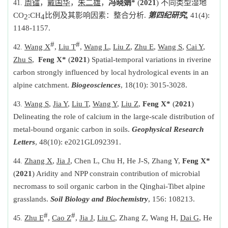
周镭
，
戴国华
，
朱二雄
，
冯晓娟
*
(
2021
)
不同类型湿地
CO
:CH
比例及其影响因素：整合分析
.
第四纪研究
,
41(4):
2
4
1148-1157.
#
#
Wang X
,
Liu T
,
Wang L
,
Liu Z
,
Zhu E
,
Wang S
,
Cai Y
,
Zhu S
,
Feng X*
(
2021
) Spatial-temporal variations in riverine
carbon strongly influenced by local hydrological events in an
alpine catchment.
Biogeosciences
, 18(10): 3015-3028.
Wang S
,
Jia Y
,
Liu T
,
Wang Y
,
Liu Z
,
Feng X*
(
2021
)
Delineating the role of calcium in the large-scale distribution of
metal-bound organic carbon in soils.
Geophysical Research
Letters
, 48(10): e2021GL092391.
Zhang X
,
Jia J
, Chen L, Chu H, He J-S, Zhang Y,
Feng X*
(
2021
) Aridity and NPP constrain contribution of microbial
necromass to soil organic carbon in the Qinghai-Tibet alpine
grasslands.
Soil Biology and Biochemistry
, 156: 108213.
#
#
Zhu E
,
Cao Z
,
Jia J
,
Liu C
, Zhang Z, Wang H,
Dai G
, He