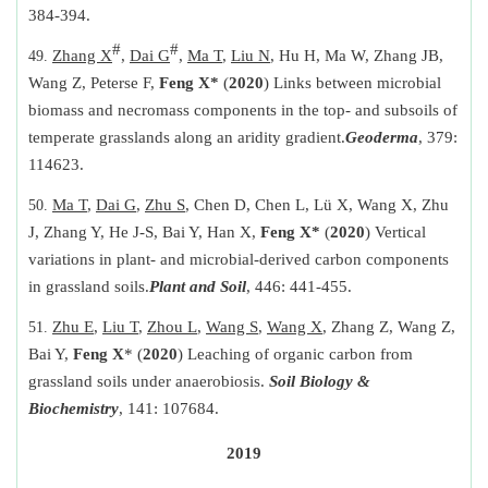
384-394.
#
#
Zhang X
,
Dai G
,
Ma T
,
Liu N
, Hu H, Ma W, Zhang JB,
Wang Z, Peterse F,
Feng X
*
(
2020
) Links between microbial
biomass and necromass components in the top- and subsoils of
temperate grasslands along an aridity gradient.
Geoderma
, 379:
114623.
Ma T
,
Dai G
,
Zhu S
, Chen D, Chen L, Lü X, Wang X, Zhu
J, Zhang Y, He J-S, Bai Y, Han X,
Feng X*
(
2020
) Vertical
variations in plant- and microbial-derived carbon components
in grassland soils.
Plant and Soil
, 446: 441-455.
Zhu E
,
Liu T
,
Zhou L
,
Wang S
,
Wang X
, Zhang Z, Wang Z,
Bai Y,
Feng X
* (
2020
) Leaching of organic carbon from
grassland soils under anaerobiosis.
Soil Biology &
Biochemistry
, 141: 107684.
2019