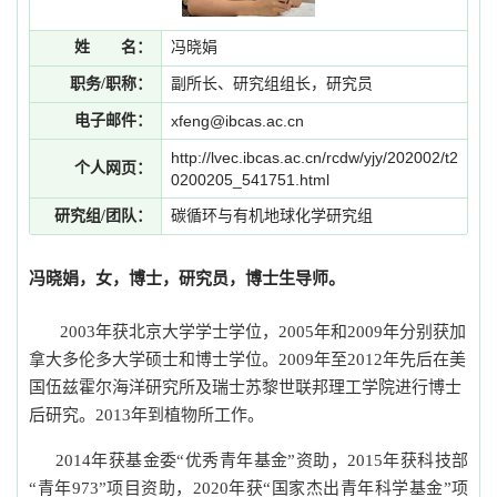
姓 名：
冯晓娟
职务/职称：
副所长、研究组组长，研究员
电子邮件：
xfeng@ibcas.ac.cn
http://lvec.ibcas.ac.cn/rcdw/yjy/202002/t2
个人网页：
0200205_541751.html
研究组/团队：
碳循环与有机地球化学研究组
冯晓娟，女，博士，研究员，博士生导师。
2003
年获北京大学学士学位，
2005
年和
2009
年分别获加
拿大多伦多大学硕士和博士学位。
2009
年至
2012
年先后在美
国伍兹霍尔海洋研究所及瑞士苏黎世联邦理工学院进行博士
后研究。
2013
年到植物所工作。
2014
年获基金委“优秀青年基金”资助，
2015
年获科技部
“青年
973”
项目资助，
2020
年获“国家杰出青年科学基金”项