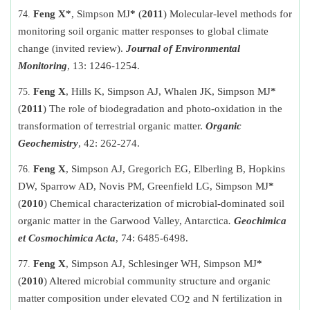
Feng X*
, Simpson MJ
*
(
2011
) Molecular-level methods for
monitoring soil organic matter responses to global climate
change (invited review).
Journal of Environmental
Monitoring
, 13: 1246-1254.
Feng X
, Hills K, Simpson AJ, Whalen JK, Simpson MJ
*
(
2011
) The role of biodegradation and photo-oxidation in the
transformation of terrestrial organic matter.
Organic
Geochemistry
, 42: 262-274.
Feng X
, Simpson AJ, Gregorich EG, Elberling B, Hopkins
DW, Sparrow AD, Novis PM, Greenfield LG, Simpson MJ
*
(
2010
) Chemical characterization of microbial-dominated soil
organic matter in the Garwood Valley, Antarctica
.
Geochimica
et Cosmochimica Acta
,
74: 6485-6498
.
Feng X
, Simpson AJ, Schlesinger WH, Simpson MJ
*
(
2010
) Altered microbial community structure and organic
matter composition under elevated CO
and N fertilization in
2