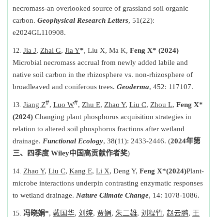
necromass-an overlooked source of grassland soil organic
carbon.
Geophysical Research Letters
, 51(22):
e2024GL110908.
Jia J
,
Zhai G
,
Jia Y
*
, Liu X, Ma K,
Feng X
* (2024)
Microbial necromass accrual from newly added labile and
native soil carbon in the rhizosphere vs. non-rhizosphere of
broadleaved and coniferous trees.
Geoderma
, 452: 117107.
#
#
Jiang Z
,
Luo W
,
Zhu E
,
Zhao Y
,
Liu C
,
Zhou L
,
Feng X
*
(2024)
Changing plant phosphorus acquisition strategies in
relation to altered soil phosphorus fractions after wetland
drainage.
Functional Ecology
, 38(11): 2433-2446. (
2024
年第
三、四季度
Wiley
中国高贡献作者奖
)
Zhao Y
,
Liu C
,
Kang E
,
Li X
, Deng Y,
Feng X
*
(2024)
Plant-
microbe interactions underpin contrasting enzymatic responses
to wetland drainage.
Nature Climate Change
, 14: 1078-1086.
冯晓娟
*
,
戴国华
,
刘婷
,
贾娟
,
朱二雄
,
刘程竹
,
赵云鹏
,
王