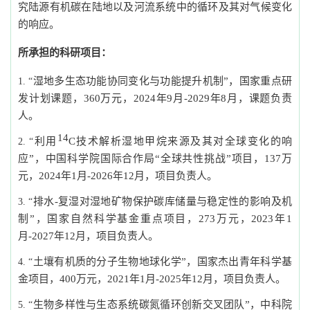
究陆源有机碳在陆地以及河流系统中的循环及其对气候变化
的响应。
所承担的科研项目：
湿地多生态功能协同变化与功能提升机制”，国家重点研
“
发计划课题，
360
万元，
2024
年
9
月
-2029
年
8
月，课题负责
人。
14
利用
C
技术解析湿地甲烷来源及其对全球变化的响
“
应”，中国科学院国际合作局“全球共性挑战”项目，
137
万
元，
2024
年
1
月
-2026
年
12
月，项目负责人。
排水
-
复湿对湿地矿物保护碳库储量与稳定性的影响及机
“
制”，国家自然科学基金重点项目，
273
万元，
2023
年
1
月
-2027
年
12
月，项目负责人。
土壤有机质的分子生物地球化学”，国家杰出青年科学基
“
金项目，
400
万元，
2021
年
1
月
-2025
年
12
月，项目负责人。
生物多样性与生态系统碳氮循环创新交叉团队”，中科院
“