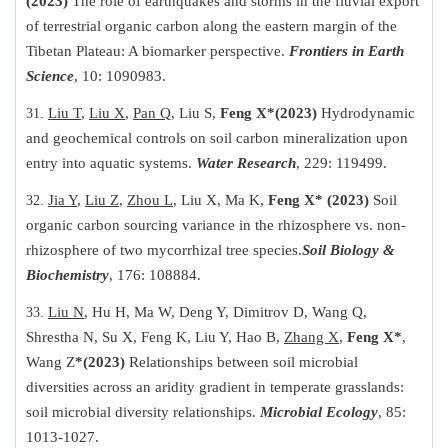
(2023)
The role of earthquakes and storms in the fluvial export
of terrestrial organic carbon along the eastern margin of the
Tibetan Plateau: A biomarker perspective.
Frontiers in Earth
Science
, 10: 1090983.
Liu T
,
Liu X
,
Pan Q
, Liu S,
Feng X*
(2023)
Hydrodynamic
and geochemical controls on soil carbon mineralization upon
entry into aquatic systems.
Water Research
, 229: 119499.
Jia Y
,
Liu Z
,
Zhou L
, Liu X, Ma K,
Feng X*
(2023)
Soil
organic carbon sourcing variance in the rhizosphere vs. non-
rhizosphere of two mycorrhizal tree species.
Soil Biology &
Biochemistry
, 176: 108884.
Liu N
, Hu H, Ma W, Deng Y, Dimitrov D, Wang Q,
Shrestha N, Su X, Feng K, Liu Y, Hao B,
Zhang X
,
Feng X*
,
Wang Z
*
(2023)
Relationships between soil microbial
diversities across an aridity gradient in temperate grasslands:
soil microbial diversity relationships.
Microbial Ecology
, 85:
1013-1027.