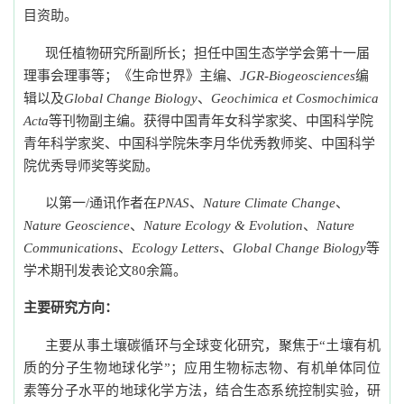
目资助。
现任植物研究所副所长；担任中国生态学学会第十一届
理事会理事等；《生命世界》主编、
JGR-Biogeosciences
编
辑以及
Global Change Biology
、
Geochimica et Cosmochimica
Acta
等刊物副主编。
获得中国青年女科学家奖、中国科学院
青年科学家奖、中国科学院朱李月华优秀教师奖、中国科学
院优秀导师奖等奖励。
以第一
/
通讯作者在
PNAS
、
Nature Climate Change
、
Nature Geoscience
、
Nature Ecology & Evolution
、
Nature
Communications
、
Ecology Letters
、
Global Change Biology
等
学术期刊发表论文
80
余篇。
主要研究方向：
主要从事土壤碳循环与全球变化研究，聚焦于“土壤有机
质的分子生物地球化学”；应用生物标志物、有机单体同位
素等分子水平的地球化学方法，结合生态系统控制实验，研