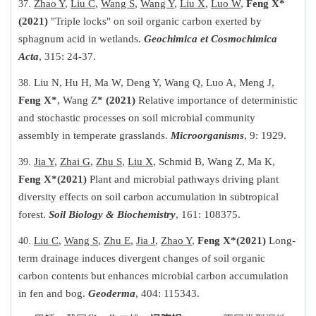
Zhao Y
,
Liu C
,
Wang S
,
Wang Y
,
Liu X
,
Luo W
,
Feng X*
(2021)
"Triple locks" on soil organic carbon exerted by
sphagnum acid in wetlands.
Geochimica et Cosmochimica
Acta
, 315: 24-37.
Liu N, Hu H, Ma W, Deng Y, Wang Q, Luo A, Meng J,
Feng X*
, Wang Z
* (2021)
Relative importance of deterministic
and stochastic processes on soil microbial community
assembly in temperate grasslands.
Microorganisms
, 9: 1929.
Jia Y
,
Zhai G
,
Zhu S
,
Liu X
, Schmid B, Wang Z, Ma K,
Feng X
*
(2021)
Plant and microbial pathways driving plant
diversity effects on soil carbon accumulation in subtropical
forest.
Soil Biology & Biochemistry
, 161: 108375.
Liu C
,
Wang S
,
Zhu E
,
Jia J
,
Zhao Y
,
Feng X
*
(2021)
Long-
term drainage induces divergent changes of soil organic
carbon contents but enhances microbial carbon accumulation
in fen and bog.
Geoderma
, 404: 115343.