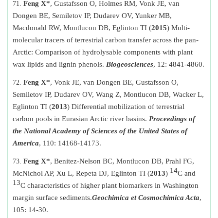
Feng X*
, Gustafsson O, Holmes RM, Vonk JE, van
Dongen BE, Semiletov IP, Dudarev OV, Yunker MB,
Macdonald RW, Montlucon DB, Eglinton TI (
2015
) Multi-
molecular tracers of terrestrial carbon transfer across the pan-
Arctic: Comparison of hydrolysable components with plant
wax lipids and lignin phenols.
Biogeosciences
,
12
: 4841-4860.
Feng X*
,
Vonk JE, van Dongen BE, Gustafsson O,
Semiletov IP, Dudarev OV, Wang Z, Montlucon DB, Wacker L,
Eglinton TI (
2013
) Differential mobilization of terrestrial
carbon pools in Eurasian Arctic river basins.
Proceedings of
the National Academy of Sciences of the United States of
America
,
110
: 14168-14173.
Feng X*
, Benitez-Nelson BC, Montlucon DB, Prahl FG,
14
McNichol AP, Xu L, Repeta DJ, Eglinton TI (
2013
)
C and
13
C characteristics of higher plant biomarkers in Washington
margin surface sediments.
Geochimica et Cosmochimica Acta
,
105: 14-30.