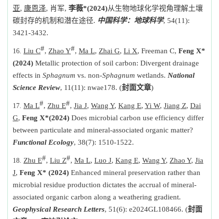
亚
,
康恩泽
,
肖军
,
李薇
*
(2024)
从生物地球化学视角理解土壤
碳封存的机制和潜在途径
.
中国科学：地球科学
, 54(11):
3421-3432.
#
#
Liu C
,
Zhao Y
,
Ma L
,
Zhai G
,
Li X
, Freeman C,
Feng X*
(2024)
Metallic protection of soil carbon: Divergent drainage
effects in
Sphagnum
vs. non-
Sphagnum
wetlands.
National
Science Review
, 11(11): nwae178. (
封面文章
)
#
#
Ma L
,
Zhu E
,
Jia J
,
Wang Y
,
Kang E
,
Yi W
,
Jiang Z
,
Dai
G
,
Feng X*
(2024)
Does microbial carbon use efficiency differ
between particulate and mineral-associated organic matter?
Functional Ecology
, 38(7): 1510-1522.
#
#
Zhu E
,
Liu Z
,
Ma L
,
Luo J
,
Kang E
,
Wang Y
,
Zhao Y
,
Jia
J
,
Feng X* (2024)
Enhanced mineral preservation rather than
microbial residue production dictates the accrual of mineral-
associated organic carbon along a weathering gradient.
Geophysical Research Letters
, 51(6): e2024GL108466. (
封面