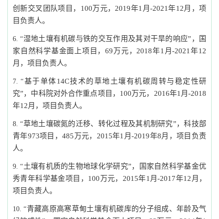
创新交叉团队项目，
100
万元，
2019
年
1
月
-2021
年
12
月，项
目负责人。
湿地土壤有机碳与铁的交互作用及其对干旱的响应”，国
“
家自然科学基金面上项目，
69
万元，
2018
年
1
月
-2021
年
12
月，项目负责人。
基于单体
14C
技术的草地土壤有机碳周转与稳定性研
“
究”，中科院对外合作重点项目，
100
万元，
2016
年
1
月
-2018
年
12
月，项目负责人。
草地土壤碳氮的迁移、转化过程及其机制研究”，科技部
“
青年
973
项目，
485
万元，
2015
年
1
月
-2019
年
8
月，项目负责
人。
土壤有机质的生物地球化学研究”，国家自然科学基金优
“
秀青年科学基金项目，
100
万元，
2015
年
1
月
-2017
年
12
月，
项目负责人。
青藏高原高寒草甸土壤有机碳库的分子组成、年龄及气
“