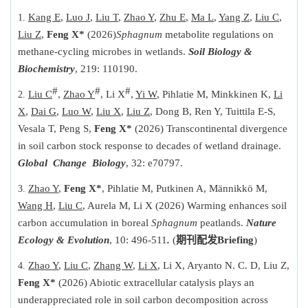
Kang E
,
Luo J
,
Liu T
,
Zhao Y
,
Zhu E
,
Ma L
,
Yang Z
,
Liu C
,
Liu Z
,
Feng X*
(2026)
Sphagnum
metabolite regulations on
methane-cycling microbes in wetlands.
Soil Biology &
Biochemistry
, 219: 110190.
#
#
#
Liu C
,
Zhao Y
, Li X
,
Yi W
, Pihlatie M, Minkkinen K,
Li
X
,
Dai G
,
Luo W
,
Liu X
,
Liu Z
, Dong B, Ren Y, Tuittila E-S,
Vesala T, Peng S,
Feng X*
(2026) Transcontinental divergence
in soil carbon stock response to decades of wetland drainage.
Global
Change
Biology
, 32: e70797.
Zhao Y
,
Feng X*
, Pihlatie M, Putkinen A, Männikkö M,
Wang H
,
Liu C
, Aurela M, Li X (2026) Warming enhances soil
carbon accumulation in boreal
Sphagnum
peatlands.
Nature
Ecology & Evolution
, 10: 496-511
.
(
期刊配发
Briefing
)
Zhao Y
,
Liu C
,
Zhang W
,
Li X
, Li X, Aryanto N. C. D, Liu Z,
Feng X*
(2026) Abiotic extracellular catalysis plays an
underappreciated role in soil carbon decomposition across