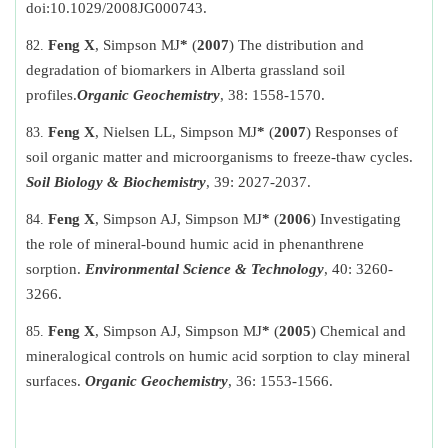
doi:10.1029/2008JG000743
.
Feng X
, Simpson MJ
*
(
2007
) The distribution and
degradation of biomarkers in Alberta grassland soil
profiles.
Organic Geochemistry
, 38: 1558-1570.
Feng X
, Nielsen LL, Simpson MJ
*
(
2007
) Responses of
soil organic matter and microorganisms to freeze-thaw cycles.
Soil Biology & Biochemistry
, 39: 2027-2037.
Feng X
, Simpson AJ, Simpson MJ
*
(
2006
) Investigating
the role of mineral-bound humic acid in phenanthrene
sorption.
Environmental Science & Technology
, 40: 3260-
3266.
Feng X
, Simpson AJ, Simpson MJ
*
(
2005
) Chemical and
mineralogical controls on humic acid sorption to clay mineral
surfaces.
Organic Geochemistry
, 36: 1553-1566.