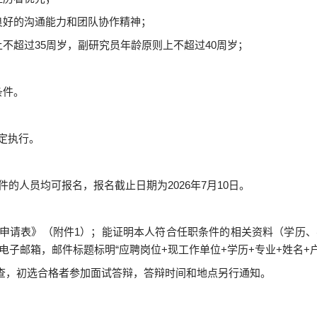
良好的沟通能力和团队协作精神；
上不超过
35
周岁，副研究员年龄原则上不超过
40
周岁；
条件。
定执行。
件的人员均可报名，报名截止日期为
2026
年
7
月
10
日。
申请表》（附件
1
）；能证明本人符合任职条件的相关资料（学历、
电子邮箱，邮件标题标明
“
应聘岗位
+
现工作单位
+
学历
+
专业
+
姓名
+
查，初选合格者参加面试答辩，答辩时间和地点另行通知。