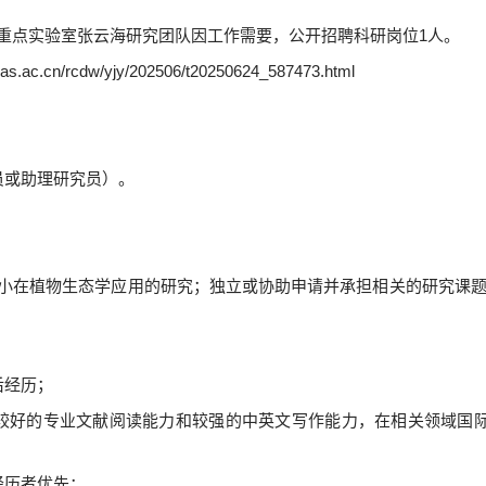
重点实验室张云海研究团队因工作需要，公开招聘科研岗位
1
人。
ibcas.ac.cn/rcdw/yjy/202506/t20250624_587473.html
员或助理研究员）。
小在植物生态学应用的研究；独立或协助申请并承担相关的研究课
后经历
；
较好的专业文献阅读能力和较强的中英文写作能力，在相关领域国
经历者优先；