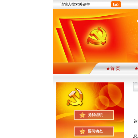
★首 页
近
党群组织
达
植
要闻动态
总