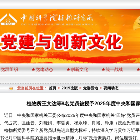
★党群组织
★党建动态
★创新文化
★统一战线
您当前所在位置：
首页
>
2019改版
>
党群园地
>
要闻动态
植物所王文达等8名党员被授予2025年度中央和国
日，中央和国家机关工委公布2025年度中央和国家机关“四好”党员
、代占武、匡廷云、刘晓娟、李哲勇、杨永峰、肖裕、种康（按姓氏笔画
物所党委号召全所党员以先进典型为标杆，持续深入学习贯彻习近平
书记对中国科学院的重要指示批示精神，对标“政治素质好、岗位履责好