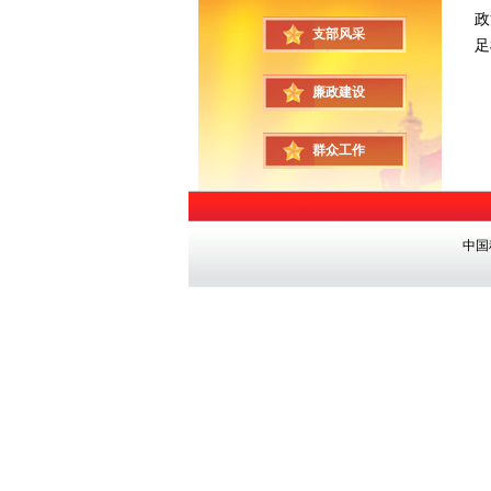
政
支部风采
足
廉政建设
群众工作
中国