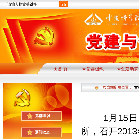
★首 页
★党群组织
★党建动态
您当前所在位置：
首
1
月
15
日
党群组织
所，召开
2013
要闻动态