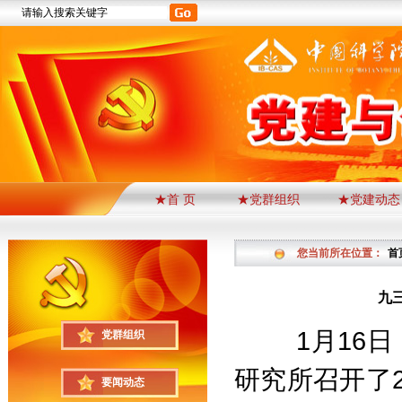
★首 页
★党群组织
★党建动态
您当前所在位置：
首
九
1
月
16
日
党群组织
研究所召开了
要闻动态