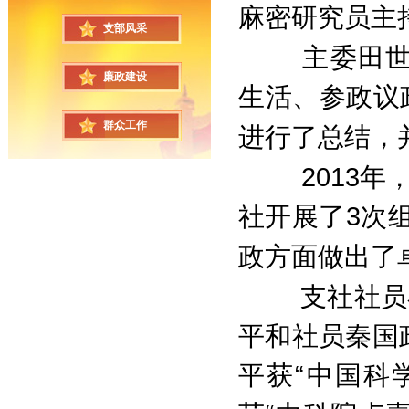
麻密研究员主
支部风采
主委田
廉政建设
生活、参政议
群众工作
进行了总结，
2013
年
社开展了
3
次
政方面做出了
支社社员
平和社员秦国
平获“中国科