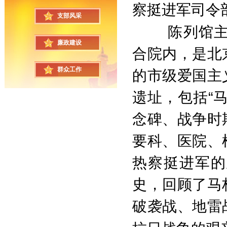
察挺进军司令
支部风采
陈列馆
廉政建设
合院内，是北
群众工作
的市级爱国主
遗址，包括“
念碑、战争时
要科、医院、
热察挺进军的
史，回顾了马
破袭战、地雷