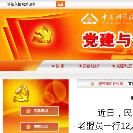
★首 页
★党群组织
★党建动态
您当前所在位置：
首
近日，民
党群组织
老盟员一行
12
要闻动态