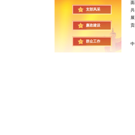
面
支部风采
共
展
贡
廉政建设
群众工作
中