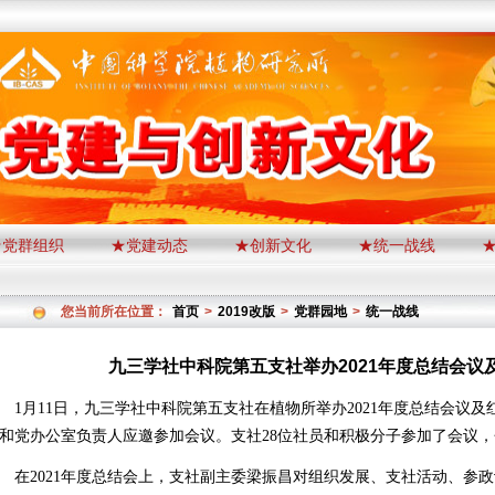
★党群组织
★党建动态
★创新文化
★统一战线
您当前所在位置：
首页
>
2019改版
>
党群园地
>
统一战线
九三学社中科院第五支社举办2021年度总结会议
1
月
11
日，九三学社中科院第五支社在植物所举办
2021
年度总结会议及
和党办公室负责人应邀参加会议。
支社
28
位社员和积极分子参加了会议，
在
2021
年度总结会上，支社副主委梁振昌对组织发展、支社活动、参政