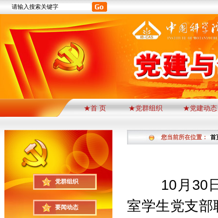
★首 页
★党群组织
★党建动态
您当前所在位置：
首
10
月
30
党群组织
室学生党支部
要闻动态