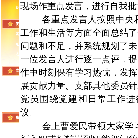
现场作重点发言，进行自我批
织
各重点发言人按照中央
要
工作和生活等方面全面总结了
闻
问题和不足，并系统规划了未
动
态
一位发言人进行逐一点评，提
作中时刻保有学习热忱，发挥
支
部
展贡献力量。支部其他委员针
风
党员围绕党建和日常工作进
采
议。
廉
会上曹爱民带领大家学
政
建