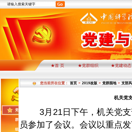
★首 页
★党群组织
★党建动态
您当前所在位置：
首页
>
2019改版
>
党群园地
>
支部风
机关党
3
月
21
日下午，机关党支
党
群
员参加了会议。会议以重点发
组