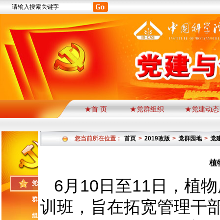
★首 页
★党群组织
★党建动态
您当前所在位置：
首页
>
2019改版
>
党群园地
>
党
植
6月10日至11日，
党
群
训班，旨在拓宽管理干
组