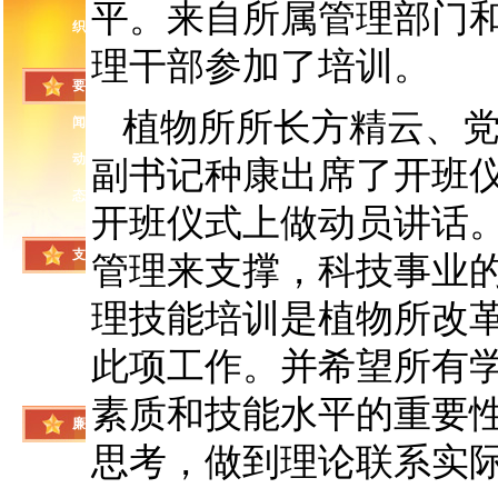
平。来自所属管理部门和
织
理干部参加了培训。
要
植物所所长方精云、
闻
动
副书记种康出席了开班
态
开班仪式上做动员讲话
支
管理来支撑，科技事业
部
理技能培训是植物所改
风
此项工作。并希望所有
采
素质和技能水平的重要
廉
思考，做到理论联系实
政
建