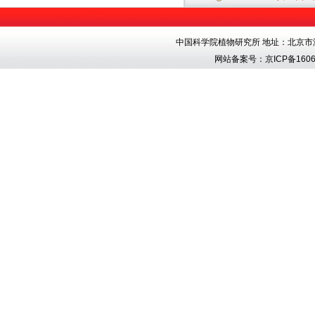
中国科学院植物研究所 地址：北京市海淀区香
网站备案号：
京ICP备1606