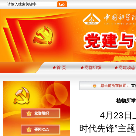
★首 页
★党群组织
★党建动态
您当前所在位置：
首
植物所举
4
月
23
日
党群组织
时代先锋”主
要闻动态