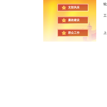
轮
支部风采
纪
工
廉政建设
此
上
群众工作