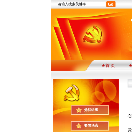
★首 页
为
党群组织
召
张
要闻动态
党