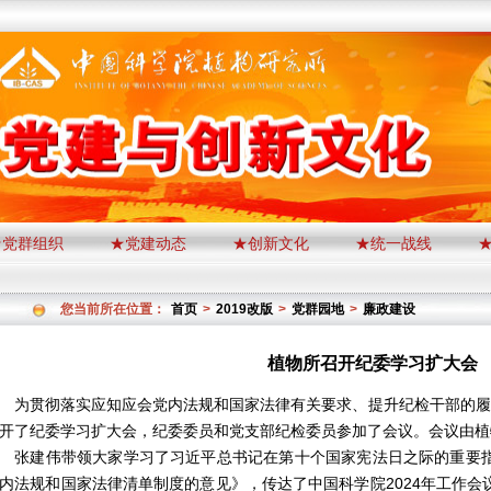
★党群组织
★党建动态
★创新文化
★统一战线
您当前所在位置：
首页
>
2019改版
>
党群园地
>
廉政建设
植物所召开纪委学习扩大会
贯彻落实应知应会党内法规和国家法律有关要求、提升纪检干部的履职能
开了纪委学习扩大会，纪委委员和党支部纪检委员参加了会议。会议由植
建伟带领大家学习了习近平总书记在第十个国家宪法日之际的重要指
内法规和国家法律清单制度的意见》，传达了中国科学院2024年工作