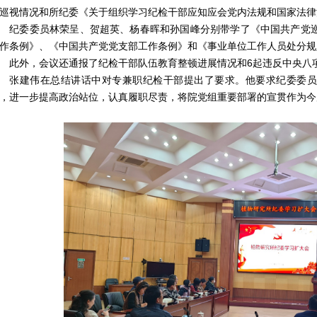
巡视情况和所纪委《关于组织学习纪检干部应知应会党内法规和国家法律
委委员林荣呈、贺超英、杨春晖和孙国峰分别带学了《中国共产党巡
作条例》、《中国共产党党支部工作条例》和《事业单位工作人员处分规
外，会议还通报了纪检干部队伍教育整顿进展情况和6起违反中央八
张建伟在总结讲话中对专兼职纪检干部提出了要求。他要求纪委委员
，进一步提高政治站位，认真履职尽责，将院党组重要部署的宣贯作为今