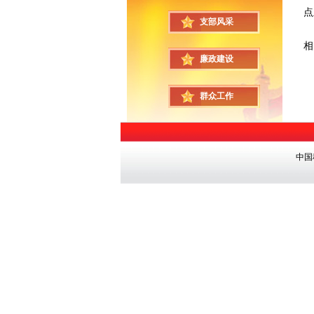
点
支部风采
李
相
廉政建设
群众工作
中国