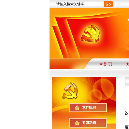
★首 页
为
党群组织
议
会
要闻动态
度