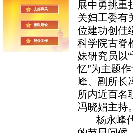
展中勇挑重
支部风采
关妇工委有
廉政建设
位建功创佳
科学院古脊
群众工作
妹研究员以
忆”为主题
峰、副所长
所内近百名
冯晓娟主持
杨永峰代表
的节日问候