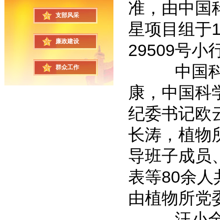
准，由中国
支部风采
星项目组于1
廉政建设
29509号
中国科学
群众工作
康，中国科
纪委书记欧
长涛，植物
导班子成员
表等80余
由植物所党
汪小全在致