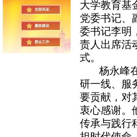
大学教育基
支部风采
党委书记、
廉政建设
委书记李明
责人出席活
群众工作
式。
杨永峰在致
研一线、服
要贡献，对
衷心感谢。
传承与践行
担时代使命