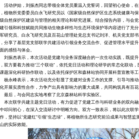
动伊始，刘振杰同志带领全体党员重温入党誓词，回望初心使命，在
，植物所党委委员白永飞研究员以《国家级自然保护区生态系统健康与保
级自然保护区建设与管理的相关理论和研究进展。结合报告内容，与会党
建引领和科技赋能共同推动生物多样性与生态环境保护等内容进行了充分
军研究员、白永飞研究员及百花山管理处党总支书记刘洋、机关党支部书
，分享了基层党支部联学共建活动引领业务交流合作、促进管理水平提升
面的感悟与体会。
振杰表示，本次活动是党建与业务深度融合的一次生动实践，既提升
，双方要着力推动“三个联动”，依托党日活动和理论研学的常态化联动
课题深化科研协作联动，以及依托保护区和森林站协同开展科普宣教等工
永峰表示，本次活动充分彰显了党建对业务工作的支撑、引导与推动
化开展实质性合作，力争产出具有影响力的重大成果，共同构筑具有百花
最后，与会同志实地考察了北京森林站科学实验区。
次联学共建主题党日活动，有力促进了党建工作与科研业务的双向融
中叩问初心，在深入交流研讨中明晰方向。双方一致表示，将以此次联学
作，坚持以“党建红”引领“生态绿”，将植物所生态研究前沿成果与智慧
山的实际效能。