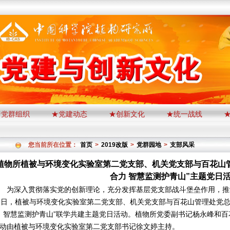
★党群组织
★党建动态
★创新文化
★统一战线
您当前所在位置：
首页
>
2019改版
>
党群园地
>
支部风采
植物所植被与环境变化实验室第二党支部、机关党支部与百花山
合力 智慧监测护青山”主题党日
深入贯彻落实党的创新理论，充分发挥基层党支部战斗堡垒作用，推动
8日，植被与环境变化实验室第二党支部、机关党支部与百花山管理处党总
 智慧监测护青山”联学共建主题党日活动。植物所党委副书记杨永峰和
动由植被与环境变化实验室第二党支部书记徐文婷主持。