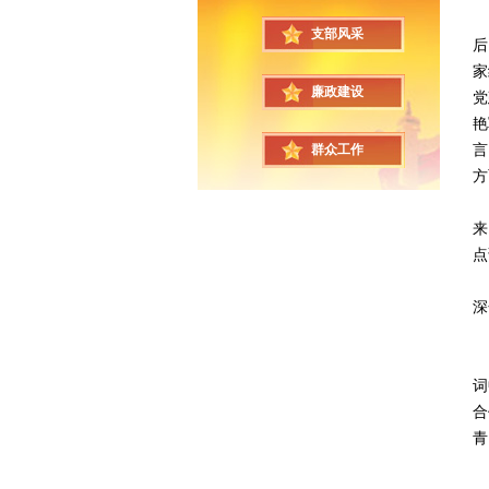
活
支部风采
后
家
廉政建设
党
艳
言
群众工作
方
刘
来
点
杨
深
本
词
合
青