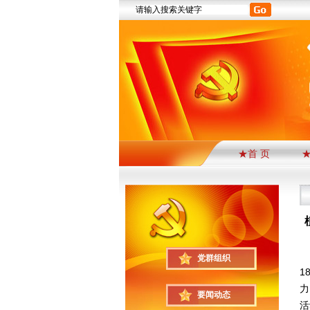
★首 页
为
党群组织
1
力
要闻动态
活