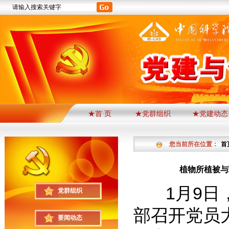
★首 页
★党群组织
★党建动态
您当前所在位置：
首
植物所植被与
1月9日，
党群组织
部召开党员
要闻动态