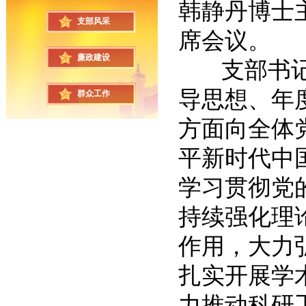
韩静丹博士
支部风采
席会议。
廉政建设
支部书记董
导思想、年
群众工作
方面向全体
平新时代中
学习贯彻党
持续强化理
作用，大力
扎实开展学
力推动科研