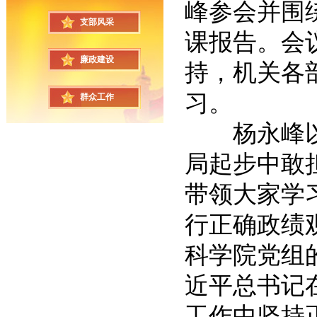
峰参会并围
支部风采
课报告。会
廉政建设
持，机关各
习。
群众工作
杨永峰以“
局起步中敢
带领大家学
行正确政绩
科学院党组
近平总书记
工作中坚持