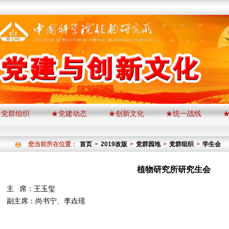
★党群组织
★党建动态
★创新文化
★统一战线
您当前所在位置：
首页
>
2019改版
>
党群园地
>
党群组织
>
学生会
植物研究所研究生会
主 席：王玉玺
副主席：尚书宁、李垚瑶