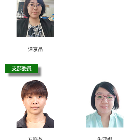
谭京晶
支部委员
朱亚娜
万晓燕