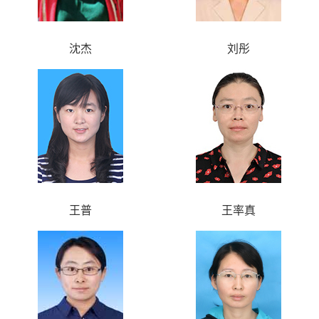
沈杰
刘彤
王普
王率真