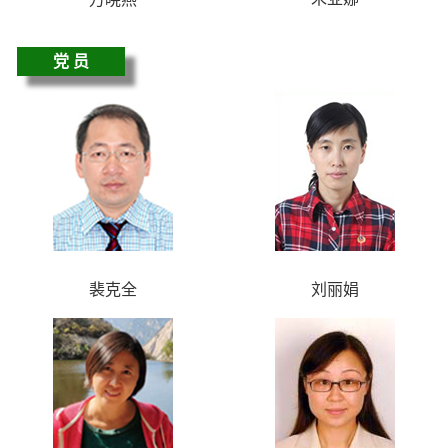
党 员
裴克全
刘丽娟