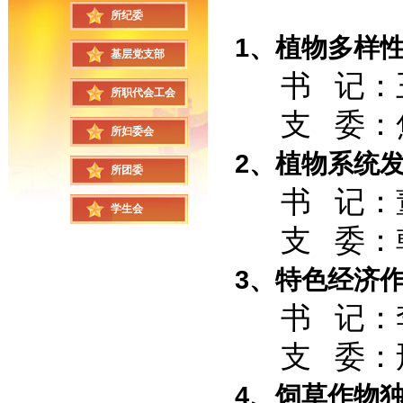
所纪委
1、植物多样
基层党支部
书 记：王
所职代会工会
支 委：焦
所妇委会
2、植物系统
所团委
书 记：董
学生会
支 委：韩
3、特色经济
书 记：李
支 委：邢
4、饲草作物