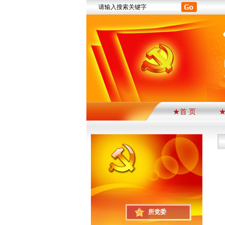
★首 页
所党委