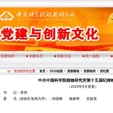
★党群组织
★党建动态
★创新文化
★统一战线
您当前所在位置：
首页
>
2019改版
>
党群园地
>
党群组织
>
所纪委
中共中国科学院植物研究所第十五届纪律
（2025年9月更新）
书 记：李明
委 员（按姓氏笔画为序）：孙国峰
杨春晖
贺超英