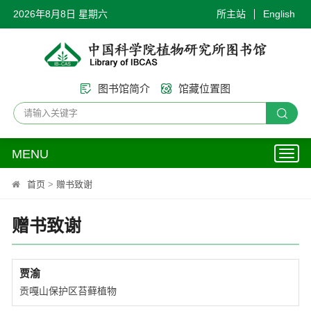
2026年8月8日 星期六
所主站
English
图书馆简介
馆藏位置图
MENU
Toggl
naviga
首页
>
赠书致谢
赠书致谢
贾渝
贡嘎山保护区苔藓植物