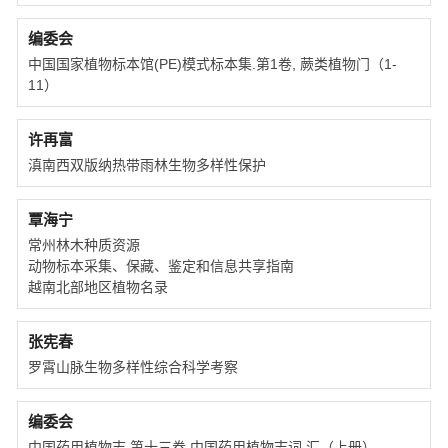
编委会
中国国家植物标本馆(PE)模式标本集.第1卷, 蕨类植物门（1-
11）
许再富
滇南西双版纳热带雨林生物多样性保护
覃海宁
常州林木种质资源
动物标本采集、保藏、鉴定和信息共享指南
越南北部地区植物名录
张宪春
罗霄山脉生物多样性综合科学考察
编委会
中国药用植物志.第十三卷,中国药用植物志词 汇（上册）