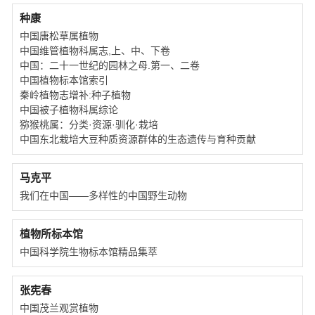
种康
中国唐松草属植物
中国维管植物科属志,上、中、下卷
中国：二十一世纪的园林之母.第一、二卷
中国植物标本馆索引
秦岭植物志增补:种子植物
中国被子植物科属综论
猕猴桃属：分类·资源·驯化·栽培
中国东北栽培大豆种质资源群体的生态遗传与育种贡献
马克平
我们在中国——多样性的中国野生动物
植物所标本馆
中国科学院生物标本馆精品集萃
张宪春
中国茂兰观赏植物