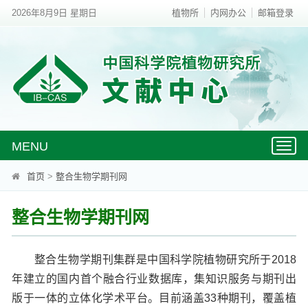
2026年8月9日 星期日
植物所
内网办公
邮箱登录
MENU
Toggl
naviga
首页
>
整合生物学期刊网
整合生物学期刊网
整合生物学期刊集群是中国科学院植物研究所于2018
年建立的国内首个融合行业数据库，集知识服务与期刊出
版于一体的立体化学术平台。目前涵盖33种期刊，覆盖植