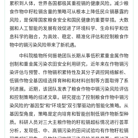
累积到人体，世界各国都极其重视镉的健康风险。减少粮
食作物中籽粒镉含量的策略
可从根本上
降低民众
镉
暴露的
风险，是保障国家粮食安全
和国民健康
的重要举措
。大数
据和人工智能的发展有效促进了环境科学、生命科学和信
息科学的融合，为高效、稳定、精准化评估和控制粮食作
物中的镉污染风险带来了新机遇。
中科院植物所何振艳团队长期从事低积累重金属作物
创制和重金属污染农田安全利用研究，
近年来在作物镉污
染评估与预警、作物镉积累特性及其分子调控网络解析、
低镉作物全基因组选择育种和和材料创制等
方面取得了
系
列
进展。
近期，
该团队发表了粮食作物中镉污染风险评估
和控制策略的综述文章。研究提出了控制粮食作物中镉污
染风险的
“
基因型
”
和
“
环境型
”
双引擎驱动的智能化策略。从
基因型角度，策略是定向培育和智能创制低镉作物新型种
质。科研人员对三大主粮作物的籽粒镉超标情况进行荟萃
分析，发现低、中、高镉污染的田间试验均有作物籽粒镉