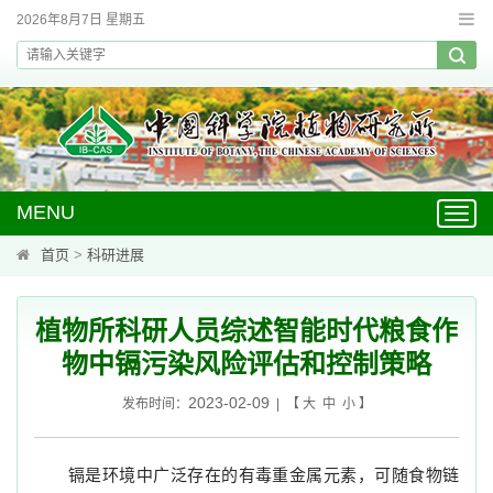
2026年8月7日 星期五
MENU
Toggl
navig
首页
>
科研进展
植物所科研人员综述智能时代粮食作
物中镉污染风险评估和控制策略
2023-02-09
发布时间：
| 【
大
中
小
】
镉是环境中广泛存在的有毒重金属元素，可随食物链