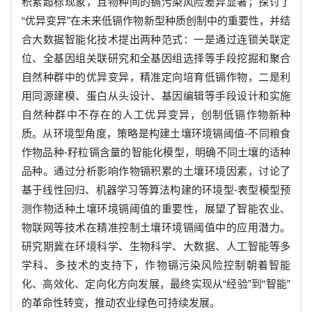
积累超标现象，且物种间的镉污染风险差异显著；探讨了
“
优异变异
”
在未来低镉作物新型种质创制中的重要性，并结
合大数据智能化技术提出两种范式：一是通过连锁关联定
位、全基因组关联研究和全基因组选择等手段挖掘和聚合
自然种群中的优异变异，精准定向培育低镉作物，二是利
用同源建模、蛋白从头设计、基因编辑等手段设计和实施
自然种群中不存在的人工优异变异，创制低镉作物新种
质。从环境型角度，策略是构建土壤环境镉阈值
-
不同粮食
作物品种
-
籽粒镉含量的智能化模型，明确不同土壤的适种
品种。通过分析影响作物镉积累的土壤环境因素，讨论了
基于线性回归、机器学习等算法构建的环境型
-
表型模型预
测作物适种土壤环境镉阈值的重要性，展望了智能农业、
物联网等技术在精准控制土壤环境镉阈值中的应用潜力。
研究期冀在环境科学、生物科学、大数据、人工智能等多
学科、多技术的支持下，作物镉污染风险控制朝着智能
化、高效化、定向化方向发展，最终实现从
“
经验
”
到
“
智能
”
的革命性转变，推动农业绿色可持续发展。