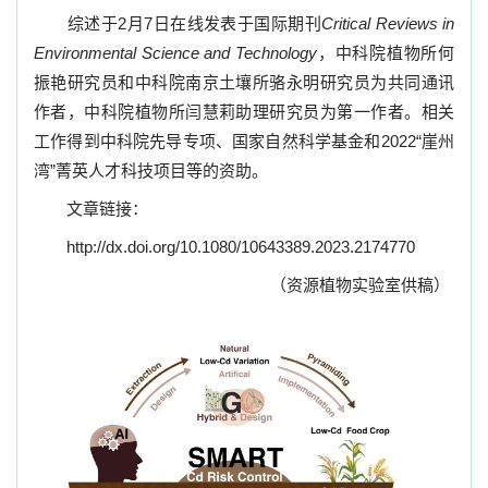
综述于
2
月
7
日在线发表于国际期刊
Critical Reviews in
Environmental Science and Technology
，中科院植物所何
振艳研究员和中科院南京土壤所骆永明研究员为共同通讯
作者，中科院植物所闫慧莉助理研究员为第一作者。相关
工作得到
中科院先导专项、国家自然科学基金和
2022“
崖州
湾
”
菁英人才科技项目等的资助。
文章链接：
http://dx.doi.org/10.1080/10643389.2023.2174770
（资源植物实验室供稿）