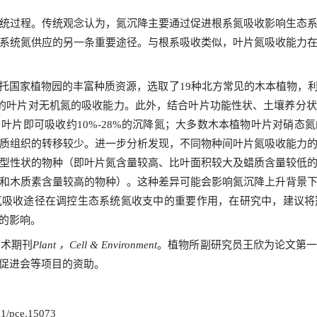
统过程。传统观念认为，氮沉降主要通过促进根系氮吸收影响生态
系统氮供应的另一条重要途径。与根系吸收类似，叶片氮吸收能力
托国家植物园的丰富种质资源，选取了
种北方常见的木本植物，
19
的叶片对无机氮的吸收能力。此外，结合叶片功能性状、土壤养分状
，叶片即可吸收约
的沉降氮；大多数木本植物叶片对硝态氮
10%-28%
质组织的转移较少。进一步分析发现，不同物种间叶片氮吸收能力
型性状的物种（即叶片氮含量较高、比叶面积较大及蜡质含量较低
和木质素含量较高的物种）。这种差异可能会影响氮沉降上升背景
氮吸收途径在调控生态系统氮收支中的重要作用，在研究中，建议将
的影响。
学术期刊
。植物所副研究员王欣为论文第
Plant ，Cell & Environment
促进会等项目的资助。
111/pce.15073