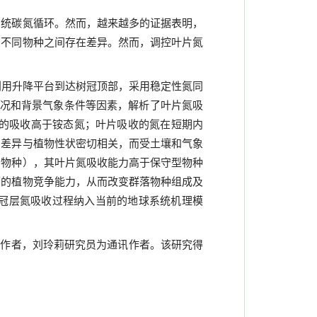
系统碳氮循环。然而，越来越多的证据表明，
在不同物种之间存在差异。然而，调控叶片氮
利用升降平台到达树冠顶部，采用稳定性氮同
况和背景气象条件等因素，解析了叶片氮吸
的吸收高于铵态氮；叶片吸收的氮在短期内
的差异与植物性状密切相关，而受土壤和气象
的物种），其叶片氮吸收能力高于保守型物种
下的植物竞争能力，从而改变群落物种组成及
冠层氮吸收过程纳入当前的地球系统机理模
一作者，刘玲莉研究员为通讯作者。该研究得