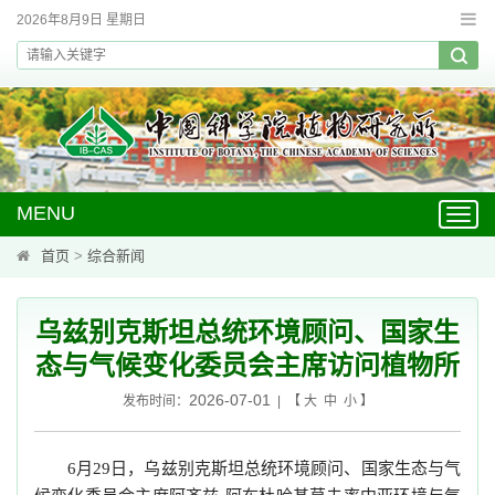
2026年8月9日 星期日
MENU
Toggl
navig
首页
>
综合新闻
乌兹别克斯坦总统环境顾问、国家生
态与气候变化委员会主席访问植物所
2026-07-01
发布时间：
| 【
大
中
小
】
月
日，乌兹别克斯坦总统环境顾问、国家生态与气
6
29