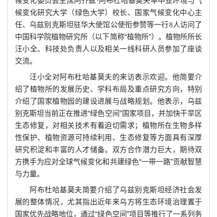
候变化委员会主席阿齐兹
阿布杜哈基莫夫率中亚环境与气
·
候变化研究大学（绿色大学）校长、国家气候变化中心主
任、乌兹别克斯坦驻华大使馆公使衔参赞等一行
人访问了
8
中国科学院植物研究所（以下简称“植物所”）。植物所所长
汪小全、科技处负责人以及相关一线科研人员参加了座谈
交流。
汪小全对阿布杜哈基莫夫的来访表示欢迎。他简要介
绍了植物所的发展历史、学科布局及重点研究方向，特别
介绍了国家植物园的建设进展与战略规划。他表示，乌兹
别克斯坦当前正在推进“绿色空间”国家项目，并加快干旱区
生态修复，对相关技术有着迫切需求；植物所在生物多样
性保护、植物资源可持续利用、生态修复等方面具有深厚
研究积淀和丰富的人才储备。双方合作潜力巨大，期待双
方携手为应对全球气候变化和共建绿色“一带一路”贡献智慧
与力量。
阿布杜哈基莫夫简要介绍了乌兹别克斯坦经济社会发
展的整体情况，尤其指出近年来乌方将生态环境治理置于
国家优先战略地位，通过“绿色空间”项目等推行了一系列务