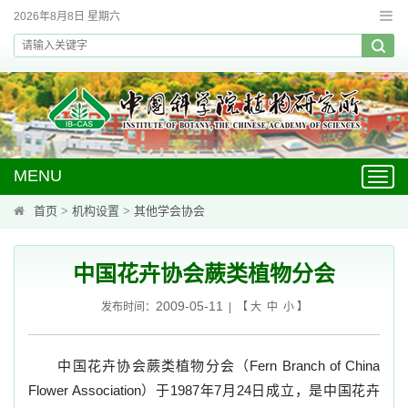
2026年8月8日 星期六
MENU
Toggl
navig
首页
>
机构设置
>
其他学会协会
中国花卉协会蕨类植物分会
2009-05-11
发布时间：
| 【
大
中
小
】
中国花卉协会蕨类植物分会（
Fern Branch of China
Flower Association
）于
1987
年
7
月
24
日成立，是中国花卉