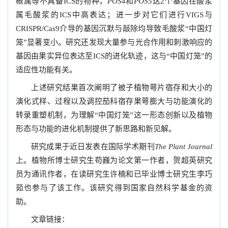
椒属等不具备ICS的物种，
POS4
和
POS5
这2个基因在酸浆
属毛酸浆的ICS中高表达；进一步对它们进行VIGS与
CRISPR/Cas9介导的基因沉默与敲除均导致毛酸浆“中国灯
笼”显著变小。研究还发现大量参与光合作用和刺激响应的
基因由果实异位表达至ICS的进化轨迹，这与“中国灯笼”的
适应性功能有关。
上述研究结果首次阐明了被子植物萼片宿存和大小的
演化式样、过程以及调控茄科宿存果萼膨大与功能演化的
转录重塑机制，为理解“中国灯笼”这一形态创新以及植物
形态与功能的进化机制提供了新思路和新见解。
研究成果于近日发表在国际学术期刊
The Plant Journal
上。植物所博士研究生苟巍为论文第一作者，贺超英研究
员为通讯作者，在读研究生许楠和已毕业博士研究生李巧
茹也参与了该工作。该研究得到国家自然科学基金的资
助。
文章链接：