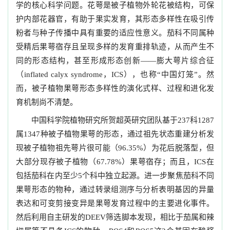
学的核心科学问题。花萼是被子植物外轮花被结构，可保
护内部花器官，有助于果实发育，其形态多样性在吸引传
粉者与种子传播中具有重要的适应性意义。茄科不同属种
受精后果萼宿存且呈现多样的发育重排轨迹，从而产生不
同的形态结构，甚至形成形态创新——膨大萼片综合征
（inflated calyx syndrome，ICS），也称“中国灯笼”。然
而，被子植物果萼形态多样性的演化式样、过程和进化发
育机制尚不清楚。
中国科学院植物研究所贺超英研究团队基于237科1287
属1347种被子植物果萼的形态，通过祖先状态重建分析发
现被子植物祖先萼片很可能（96.35%）为花后脱落型，但
大部分现存被子植物（67.78%）果萼宿存；而且，ICS在
包括茄科在内至少5个科中独立起源。进一步聚焦茄科不同
果萼形态的物种，通过转录组测序与分析表明基因的异量
表达和可变剪接变异是果萼发育过程中的主要进化事件。
然后利用自主研发的DEEV筛选脚本发现，相比于茄属和辣