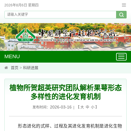
2026年8月6日 星期四
MENU
Toggl
navig
首页
>
科研进展
植物所贺超英研究团队解析果萼形态
多样性的进化发育机制
2026-03-16
发布时间：
| 【
大
中
小
】
形态进化的式样、过程及其进化发育机制是进化生物