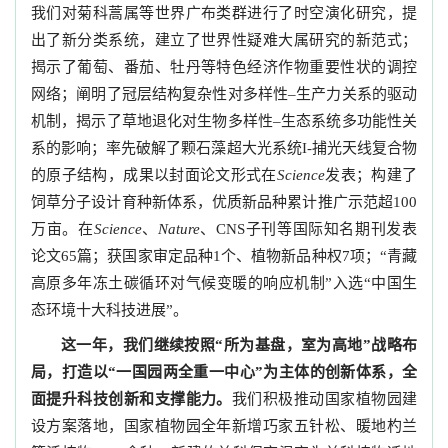
我们对菊科蒿属等世界广布类群进行了时空演化研究，提
出了新分类系统，建立了世界性疑难大属研究的新范式；
揭示了葡萄、番茄、牡丹等特色经济作物重要性状的调控
网络；阐明了冠层结构复杂性对多样性–生产力关系的驱动
机制，揭示了草地退化对生物多样性–生态系统多功能性关
系的影响；率先破解了颗石藻超大光系统I-捕光天线复合物
的原子结构，成果以封面论文形式在
Science
发表；构建了
饲草分子设计育种新体系，优质新品种累计推广示范超100
万亩。在
Science
、
Nature
、CNS子刊等国际知名期刊发表
论文65篇；获国家审定品种1个、植物新品种权7项；“青藏
高原多年冻土碳循环对气候变暖的响应机制”入选“中国生
态环境十大科技进展”。
这一年，我们继续按照“所为基盘，室为高地”战略布
局，打造以“一国园两全重一中心”为主体的创新体系，全
面提升科技创新和支撑能力。
我们积极推动国家植物园建
设方案落地，国家植物园全年新增巧家五针松、暖地杓兰