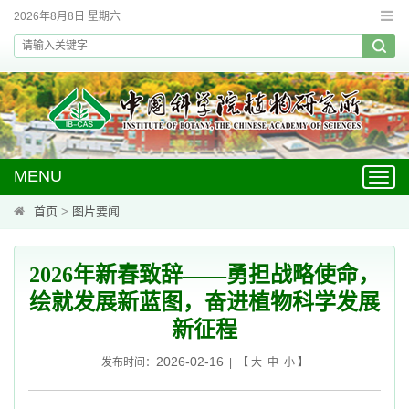
2026年8月8日 星期六
MENU
Toggl
navig
首页
>
图片要闻
2026年新春致辞——勇担战略使命，
绘就发展新蓝图，奋进植物科学发展
新征程
2026-02-16
发布时间：
| 【
大
中
小
】