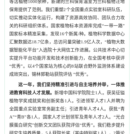
等活植物1000余种，新建的兰科保育温室为兰科植物迁地
保育提供了范例。我们重塑2个全国重点实验室科研队伍，
切实推动实体化运行，构建了资源高效协同、团队合力攻
关的科研组织体系。国家植物标本资源库完成“一带一路”
国家标本精准采集，发现16个新属/种。植物科学数据中心
汇聚数据达18.7亿条，总访问量突破1.9亿人次，“植物大数
据智能化平台”入选院十大网信工作进展。公共技术中心切
实提升平台功能开发和技术创新能力，在全国考核中获评
“优秀”。以4个国家站为核心的8站联合野外监测体系建设
成效突出，锡林郭勒站获院评估 “优秀”。
这一年，我们坚持精准引进与自主培养并举，一体推
进教育科技人才发展。
新增中国科学院院士1人。获吴征镒
植物学奖成就奖和创新奖各1人。引进领军人才1人并聘为
全国重点实验室常务副主任；引进青年人才4人。获批“青
A”“青B”各1人，国家人才计划领军及青年人才2人。“光合
膜蛋白研究”创新交叉团队获院评估“优秀”。我们稳步提升
研究生培养质量，5人获院长奖（其中特别奖1人），2篇论