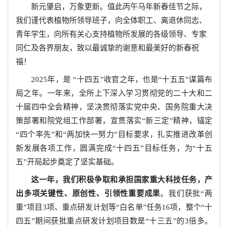
新元肇启，万象更新。值此丙午马年新春佳节之际，
我们谨代表植物所领导班子，向全体职工、离退休同志、
青年学生，向所有关心支持植物所发展的各级领导、专家
同仁及各界朋友，致以最诚挚的谢意和最美好的新春祝
福！
2025年，是 “十四五”收官之年，也是“十五五”谋篇布
局之年。一年来，全所上下深入学习贯彻党的二十大和二
十届四中全会精神，坚决贯彻落实党中央、国务院重大决
策部署和院党组工作部署，宣贯落实“新三定”精神，锚定
“四个率先”和“两加快一努力”目标要求，扎实推进改革创
新发展各项工作，圆满完成“十四五”目标任务，为“十五
五”开局起步奠定了坚实基础。
这一年，我们积极争取和承担国家重大科技任务，产
出多项关键性、原创性、引领性重要成果
。我们获批“两
重”项目3项、重点研发计划等“白名单”任务16项，整个“十
四五”期间获批重点研发计划项目数是“十三五”的3倍多。