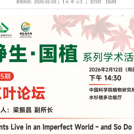
2026-02-03
发布时间：
| 【
大
中
小
】 | 【
打印
】 【
关闭
】