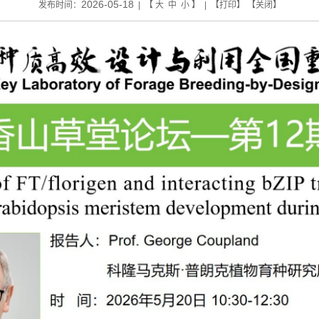
2026-05-18
发布时间：
| 【
大
中
小
】 | 【
打印
】 【
关闭
】