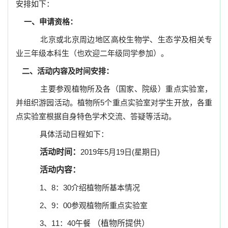
安排如下：
一、申请资格：
北京或北京周边地区高校生物学、生态学及相关专
业三年级本科生（也欢迎二年级同学参加）。
二、活动内容及时间安排：
主要参观植物所及各（国家、院级）重点实验室，
并组织游园活动。植物所
5
个重点实验室对学生开放，各重
点实验室根据自身特色学术交流、答疑等活动。
具体活动日程如下：
活动时间：
2019
年
5
月
19
日
(
星期日
)
活动内容：
1
、
8
：
30
介绍植物所基本情况
2
、
9
：
00
参观植物所重点实验室
3
、
11
：
40
午餐
（植物所提供）