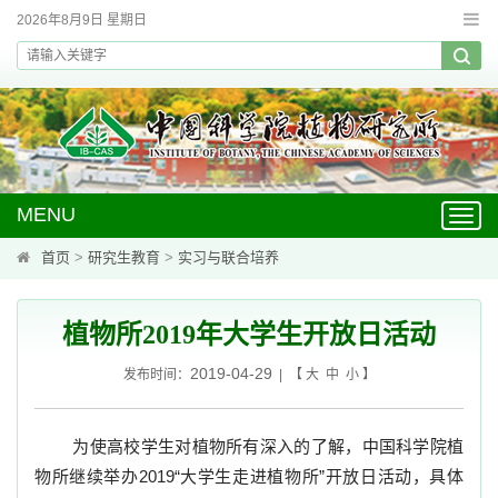
2026年8月9日 星期日
MENU
Toggl
navig
首页
>
研究生教育
>
实习与联合培养
植物所2019年大学生开放日活动
2019-04-29
发布时间：
| 【
大
中
小
】
为使高校学生对植物所有深入的了解，中国科学院植
物所继续举办
2019“
大学生走进植物所
”
开放日活动，具体