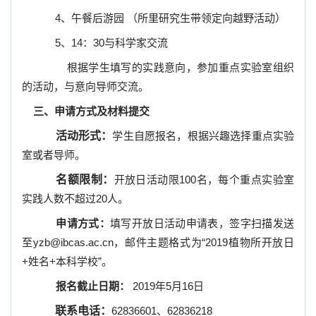
4
、午餐后游园
（所里研究生带领定向越野活动）
5
、
14
：
30
与科学家交流
根据学生填写的实践意向，参加重点实验室组织
的活动，与意向导师交流。
三、申请方式及材料提交
活动形式：
学生自愿报名，根据兴趣选择重点实验
室或者导师。
名额限制：
开放日活动限
100
名，每个重点实验室
实践人数不超过
20
人。
申请方式：
填写开放日活动申请表，签字扫描发送
至
yzb@ibcas.ac.cn
，邮件主题格式为
“2019
植物所开放日
+
姓名
+
本科学校
”
。
报名截止日期：
2019
年
5
月
16
日
联系电话：
62836601
、
62836218