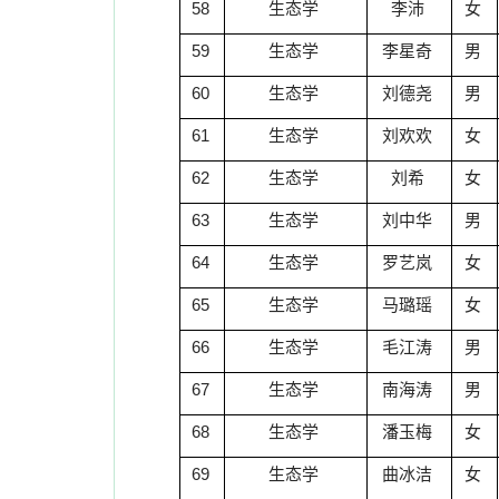
58
生态学
李沛
女
59
生态学
李星奇
男
60
生态学
刘德尧
男
61
生态学
刘欢欢
女
62
生态学
刘希
女
63
生态学
刘中华
男
64
生态学
罗艺岚
女
65
生态学
马璐瑶
女
66
生态学
毛江涛
男
67
生态学
南海涛
男
68
生态学
潘玉梅
女
69
生态学
曲冰洁
女