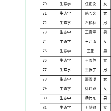
70
生态学
任正汝
女
71
生态学
施雪文
女
72
生态学
石松林
男
73
生态学
王嘉童
男
74
生态学
王江涛
女
75
生态学
王鹏
男
76
生态学
王雪静
女
77
生态学
王振宇
男
78
生态学
邢雪漫
女
79
生态学
徐玮婕
女
80
生态学
杨伟东
男
81
生态学
尹慧敏
女