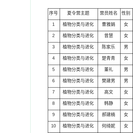
序号
夏令营主题
营员姓名
性别
1
植物分类与进化
曹雅娟
女
2
植物分类与进化
曾慧
女
3
植物分类与进化
陈家乐
男
4
植物分类与进化
楚青青
女
5
植物分类与进化
董礼
男
6
植物分类与进化
樊建男
男
7
植物分类与进化
高文
女
8
植物分类与进化
韩静
女
9
植物分类与进化
郝建楠
女
10
植物分类与进化
何绮妮
女