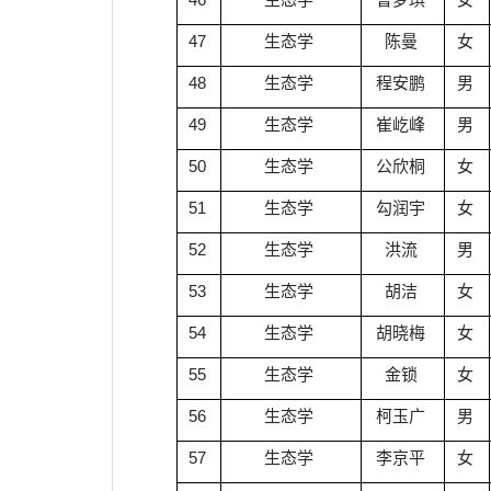
47
生态学
陈曼
女
48
生态学
程安鹏
男
49
生态学
崔屹峰
男
50
生态学
公欣桐
女
51
生态学
勾润宇
女
52
生态学
洪流
男
53
生态学
胡洁
女
54
生态学
胡晓梅
女
55
生态学
金锁
女
56
生态学
柯玉广
男
57
生态学
李京平
女