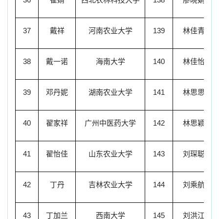
37
戴祥
河南农业大学
139
林佳青
38
戴一诺
海南大学
140
林佳怡
39
邓丹妮
湖南农业大学
141
林思思
40
翟家祥
广州中医药大学
142
林思颖
41
翟怡佳
山东农业大学
143
刘琛聪
42
丁丹
吉林农业大学
144
刘乘航
43
丁加兰
西南大学
145
刘洪江