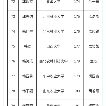
72
郭瑞杰
青海大学
174
毛一东
73
郭思灼
北京林业大学
175
孟晶晶
74
韩佳宁
北京林业大学
176
孟晓锐
75
韩蕊
山西大学
177
孟笑如
76
韩笑乐
西北农林科技大学
178
孟欣
77
韩亚男
华中农业大学
179
闵国泰
78
韩子颖
山东农业大学
180
明若阳
79
何厚蓉
重庆大学
181
缪雨欢