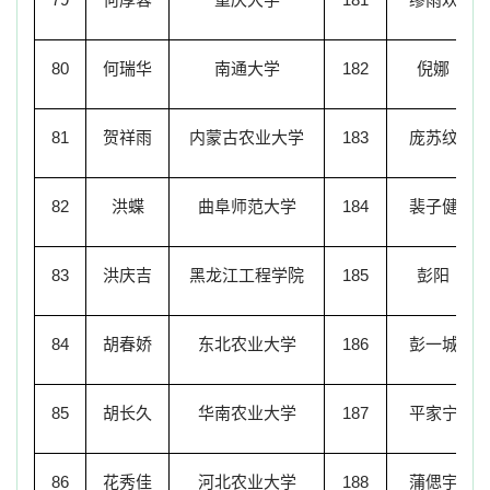
80
何瑞华
南通大学
182
倪娜
81
贺祥雨
内蒙古农业大学
183
庞苏纹
82
洪蝶
曲阜师范大学
184
裴子健
83
洪庆吉
黑龙江工程学院
185
彭阳
84
胡春娇
东北农业大学
186
彭一城
85
胡长久
华南农业大学
187
平家宁
86
花秀佳
河北农业大学
188
蒲偲宇