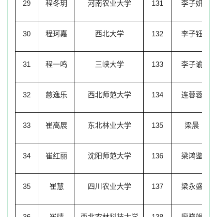
29
程冬玥
河南农业大学
131
李子妍
30
程珂嘉
西北大学
132
李子钰
31
程一鸣
三峡大学
133
李子谕
32
慈逸乐
西北师范大学
134
连蓉蓉
33
崔高展
东北林业大学
135
梁晨
34
崔红丽
沈阳师范大学
136
梁鸿鉴
35
崔慧
四川农业大学
137
梁永盛
36
崔婧
西北农林科技大学
138
廖晓娟