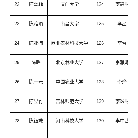
22
陈雪菲
厦门大学
124
李箫彤
23
陈雅娟
南昌大学
125
李星
24
陈亚楠
西北农林科技大学
126
李雪
25
陈晔
北京林业大学
127
李雅妮
26
陈一元
中国农业大学
128
李烨
27
陈昱竹
吉林师范大学
129
李逸彤
28
陈钰姝
河南科技大学
130
李中艺