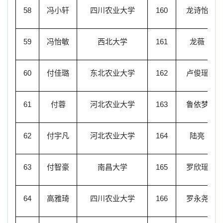
58
冯小轩
四川农业大学
160
龙诗怡
59
冯怡敏
西北大学
161
龙薇
60
付佳璐
东北农业大学
162
卢俊瑶
61
付蓉
河北农业大学
163
鲁依梦
62
付宇凡
河北农业大学
164
陆亮
63
付智豪
南昌大学
165
罗欣瑶
64
高雅琦
四川农业大学
166
罗永尧