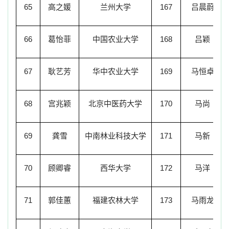
65
高之媛
兰州大学
167
吕晨蔚
66
葛怡菲
中国农业大学
168
吕颖
67
耿艺芳
华中农业大学
169
马恒卓
68
宫兆颖
北京中医药大学
170
马尚
69
龚雪
中南林业科技大学
171
马新
70
顾卿睿
西华大学
172
马洋
71
郭佳蕙
福建农林大学
173
马雨龙