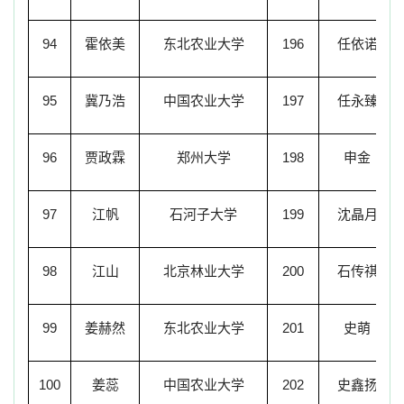
94
霍依美
东北农业大学
196
任依诺
95
冀乃浩
中国农业大学
197
任永臻
96
贾政霖
郑州大学
198
申金
97
江帆
石河子大学
199
沈晶月
98
江山
北京林业大学
200
石传祺
99
姜赫然
东北农业大学
201
史萌
100
姜蕊
中国农业大学
202
史鑫扬