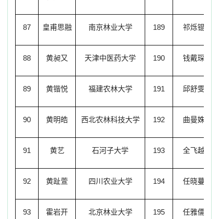
87
皇甫思融
南京林业大学
189
祁烁锟
88
黄昶又
天津中医药大学
190
钱戴琛
89
黄锴悦
福建农林大学
191
邱舒雯
90
黄明皓
西北农林科技大学
192
曲曼姝
91
黄艺
石河子大学
193
全飞越
92
黄趾萱
四川农业大学
194
任晓蔓
93
霍岩开
北京林业大学
195
任雅儒