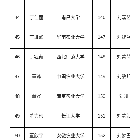
44
丁佳丽
南昌大学
146
刘嘉艺
45
丁琳懿
华南农业大学
147
刘建熙
46
丁钰茹
西北师范大学
148
刘菁萍
47
董锋
中国农业大学
149
刘敬邦
48
董骅
南京农业大学
150
刘凯
49
董力玮
长江大学
151
刘蒙如
50
董欣宇
安徽农业大学
152
刘梦雪