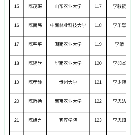
15
陈茂琛
山东农业大学
117
李骏骁
16
陈南炜
中南林业科技大学
118
李乐馨
17
陈芊芊
湖南农业大学
119
李晴
18
陈婉欣
华南农业大学
120
李如焱
19
陈孝静
贵州大学
121
李少瑛
20
陈昕扬
南京农业大学
122
李思洁
21
陈绪言
宜宾学院
123
李思琦