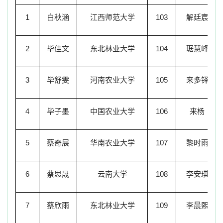
1
白秋涵
江西师范大学
103
解廷宸
2
毕佳文
东北林业大学
104
琚慧峰
3
毕舒雯
河南农业大学
105
来多铎
4
毕子墨
中国农业大学
106
来杨
5
蔡奇展
华南农业大学
107
黎时雨
6
蔡思晟
云南大学
108
李安琪
7
蔡欣雨
东北林业大学
109
李晨熙